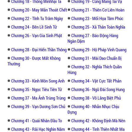
Chương 18 - Thông Minhhại Ta
Chương 19 - Cùng Mang Tai Vạ
Chương 20 - May Mắn Thoát Chết
Chương 21 - Thiên Cơ Liên Hoàn
Chương 22 - Tĩnh Tu Trăm Ngày
Chương 23 - Mối Họa Tâm Phúc
Chương 24 - Bên Lề Sinh Tử
Chương 25 - Xả Thân Toàn Nghĩa
Chương 26 - Vạn Gia Sinh Phật
Chương 27 - Báo Động Hàng
Ngàn Dặm
Chương 28 - Đại Hiển Thần Thông
Chương 29 - Hộ Pháp Vinh Quang
Chương 30 - Được Mất Không
Chương 31 - Mài Dao Chuẩn Bị
Thường
Chương 32 - Nghĩa Thích Quần
Hùng
Chương 33 - Kinh Môn Song Anh
Chương 34 - Vật Cực Tất Phản
Chương 35 - Ngọc Tiêu Tiên Tử
Chương 36 - Ngũ Đài Song Hung
Chương 37 - Ma Ảnh Trùng Trùng
Chương 38 - Võ Lăng Biệt Phủ
Chương 39 - Vạn Dương Sơn Chủ
Chương 40 - Nhẫn Nhục Chịu
Đựng
Chương 41 - Quái Nhân Đầu To
Chương 42 - Không Định Mà Nên
Chương 43 - Rãi Hạc Nghìn Năm
Chương 44 - Tình Thiên Nhất Ma