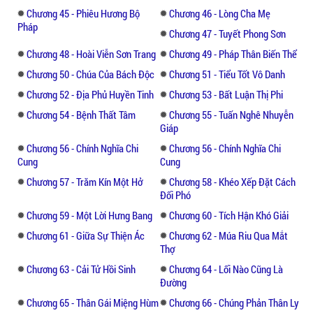
Chương 45 - Phiêu Hương Bộ
Chương 46 - Lòng Cha Mẹ
Pháp
Chương 47 - Tuyết Phong Sơn
Chương 48 - Hoài Viễn Sơn Trang
Chương 49 - Pháp Thân Biến Thể
Chương 50 - Chúa Của Bách Độc
Chương 51 - Tiểu Tốt Vô Danh
Chương 52 - Địa Phủ Huyền Tinh
Chương 53 - Bất Luận Thị Phi
Chương 54 - Bệnh Thất Tâm
Chương 55 - Tuấn Nghê Nhuyễn
Giáp
Chương 56 - Chính Nghĩa Chi
Chương 56 - Chính Nghĩa Chi
Cung
Cung
Chương 57 - Trăm Kín Một Hở
Chương 58 - Khéo Xếp Đặt Cách
Đối Phó
Chương 59 - Một Lời Hưng Bang
Chương 60 - Tích Hận Khó Giải
Chương 61 - Giữa Sự Thiện Ác
Chương 62 - Múa Riu Qua Mắt
Thợ
Chương 63 - Cải Tử Hồi Sinh
Chương 64 - Lối Nào Cũng Là
Đường
Chương 65 - Thân Gái Miệng Hùm
Chương 66 - Chúng Phản Thân Ly