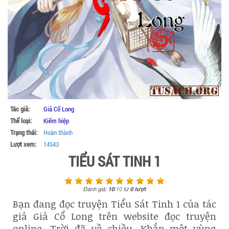
Tác giả:
Giả Cổ Long
Thể loại:
Kiếm hiệp
Trạng thái:
Hoàn thành
Lượt xem:
14543
TIỂU SÁT TINH 1
Đánh giá:
10
/
10
từ
0
lượt
Bạn đang đọc truyện Tiểu Sát Tinh 1 của tác
giả Giả Cổ Long trên website đọc truyện
online. Trời đã về chiều. Khắp một vùng