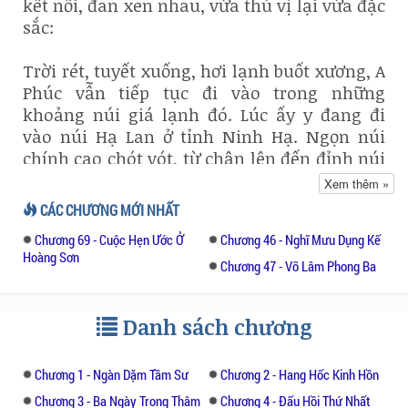
kết nối, đan xen nhau, vừa thú vị lại vừa đặc
sắc:
Trời rét, tuyết xuống, hơi lạnh buốt xương, A
Phúc vẫn tiếp tục đi vào trong những
khoảng núi giá lạnh đó. Lúc ấy y đang đi
vào núi Hạ Lan ở tỉnh Ninh Hạ. Ngọn núi
chính cao chót vót, từ chân lên đến đỉnh núi
cao hơn ba nghìn thước tây. quanh năm phủ
Xem thêm »
tuyết chứ không riêng gì mùa Đông này. Tối
CÁC CHƯƠNG MỚI NHẤT
hôm đó, Phúc đã đi đến dưới chân núi Hạ
Chương 69 - Cuộc Hẹn Ước Ở
Chương 46 - Nghĩ Mưu Dụng Kế
Lan. Khi y vừa bắt đầu bước chân leo lên
Hoàng Sơn
trên núi thì tuyết vừa ngưng, nhưng gió Tây
Chương 47 - Võ Lâm Phong Ba
bắc vẫn thổi tới lạnh buốt xương, rát mặt. Có
lẽ trừ A Phúc ra không còn một người một
Danh sách chương
con thú nào dám vào núi lúc ấy cả. Càng đi
sâu vào đường núi càng lởm chởm khó đi.
Chương 1 - Ngàn Dặm Tầm Sư
Chương 2 - Hang Hốc Kinh Hồn
Trời tối, y lại chưa từng luyện qua võ công
Chương 3 - Ba Ngày Trong Thâm
Chương 4 - Đấu Hồi Thứ Nhất