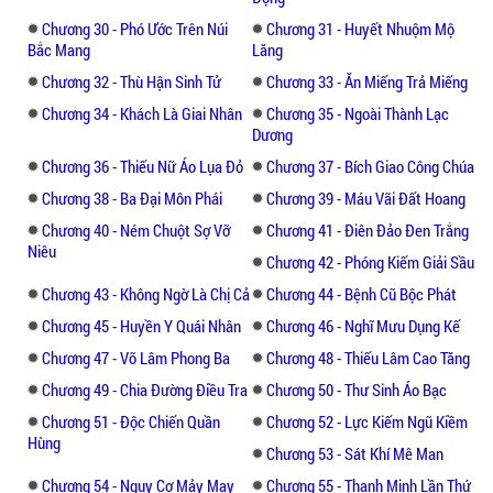
Chương 30 - Phó Ước Trên Núi
Chương 31 - Huyết Nhuộm Mộ
Bắc Mang
Lăng
Chương 32 - Thù Hận Sinh Tử
Chương 33 - Ăn Miếng Trả Miếng
Chương 34 - Khách Là Giai Nhân
Chương 35 - Ngoài Thành Lạc
Dương
Chương 36 - Thiếu Nữ Áo Lụa Đỏ
Chương 37 - Bích Giao Công Chúa
Chương 38 - Ba Đại Môn Phái
Chương 39 - Máu Vãi Đất Hoang
Chương 40 - Ném Chuột Sợ Vỡ
Chương 41 - Điên Đảo Đen Trắng
Niêu
Chương 42 - Phóng Kiếm Giải Sầu
Chương 43 - Không Ngờ Là Chị Cả
Chương 44 - Bệnh Cũ Bộc Phát
Chương 45 - Huyền Y Quái Nhân
Chương 46 - Nghĩ Mưu Dụng Kế
Chương 47 - Võ Lâm Phong Ba
Chương 48 - Thiếu Lâm Cao Tăng
Chương 49 - Chia Đường Điều Tra
Chương 50 - Thư Sinh Áo Bạc
Chương 51 - Độc Chiến Quần
Chương 52 - Lực Kiếm Ngũ Kiềm
Hùng
Chương 53 - Sát Khí Mê Man
Chương 54 - Nguy Cơ Mảy May
Chương 55 - Thanh Minh Lần Thứ