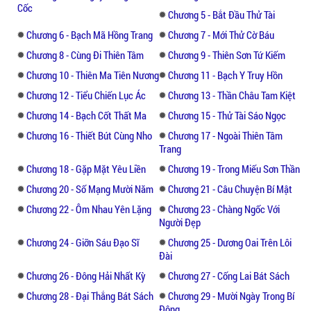
nên y chỉ có thể nhìn thấy những vật gì ở xa
Cốc
Chương 5 - Bắt Đầu Thử Tài
chừng năm sáu thước thôi, nên y vẫn có thể
Chương 6 - Bạch Mã Hồng Trang
Chương 7 - Mới Thử Cờ Báu
tiếp tục đi được. Tuy rét mướt và đường lối
Chương 8 - Cùng Đi Thiên Tâm
Chương 9 - Thiên Sơn Tứ Kiếm
khó đi, A Phúc vẫn đủ can đảm tiến sâu vào,
y vừa đi vừa nghĩ đến yêu với hận, thù với
Chương 10 - Thiên Ma Tiên Nương
Chương 11 - Bạch Y Truy Hồn
lời thề nên cứ cắm đầu đi tiếp mồm thì lẩm
Chương 12 - Tiểu Chiến Lục Ác
Chương 13 - Thần Châu Tam Kiệt
bẩm khấn trời đất phù hộ cho. Y không phân
Chương 14 - Bạch Cốt Thất Ma
Chương 15 - Thử Tài Sáo Ngọc
biệt phương hướng và cũng không phân biệt
Chương 16 - Thiết Bút Cùng Nho
Chương 17 - Ngoài Thiên Tâm
ngày đêm gì cả, hễ thấy mệt thì y tìm một
Trang
hang động nghỉ ngơi, đói thì lấy hoành tinh
Chương 18 - Gặp Mặt Yêu Liền
Chương 19 - Trong Miếu Sơn Thần
và trái cây ra ăn.
Chương 20 - Số Mạng Mười Năm
Chương 21 - Câu Chuyện Bí Mật
Đọc truyện kiếm hiệpnày bạn sẽ còn thấy
Chương 22 - Ôm Nhau Yên Lặng
Chương 23 - Chàng Ngốc Với
Người Đẹp
nhiều điều thú vị hơn nữa, đọc để hiểu
nhiều hơn, đọc để cảm nhận, để cùng hành
Chương 24 - Giỡn Sáu Đạo Sĩ
Chương 25 - Dương Oai Trên Lôi
Đài
trình phiêu lưu và cùng trải qua những điều
thú vị, bạn cũng có thể theo dõi những
Chương 26 - Đông Hải Nhất Kỳ
Chương 27 - Cống Lai Bát Sách
truyện khác cùng thể loại như: Kiếm Đạo
Chương 28 - Đại Thắng Bát Sách
Chương 29 - Mười Ngày Trong Bí
Độc Tôn, Tuyệt Thế Đường Môn,....
Động