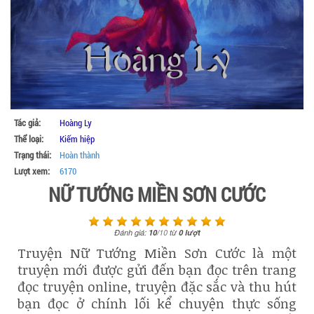
Tác giả:
Hoàng Ly
Thể loại:
Kiếm hiệp
Trạng thái:
Hoàn thành
Lượt xem:
6170
NỮ TƯỚNG MIỀN SƠN CƯỚC
Đánh giá:
10
/
10
từ
0
lượt
Truyện Nữ Tướng Miền Sơn Cước là một
truyện mới được gửi đến bạn đọc trên trang
đọc truyện online, truyện đặc sắc và thu hút
bạn đọc ở chính lối kể chuyện thực sống