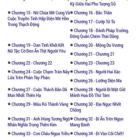
Tư dinh chiếm một khoảng lưng đồi rất
Kỳ Giữa Hai Pho Tượng Gỗ
rộng, có cầu bắc ra tận suối, khắp bốn bề,
Chương 15 - Nữ Chúa Mê Cung Và
Chương 16 - Bắc Thần
lính dõng chĩa súng canh phòng cẩn mật
Cuộc Truyền Tinh Hấp Điện Mê Hồn
một con chuột qua không lọt. Lúc đó Đèo
Chương 17 - Cướp Tử Tù
Trong Thạch Động
Nguyệt Tú đang đứng giữa đám chị em bè
Chương 18 - Đánh Pháp Trường,
bạn chuyện trò, sửa soạn ra “xoè”. Giữa đám
Đông Quân Chém Thái Dũng
hoa lan rừng Tây Bắc, cô gái thứ ba họ Đèo
Chương 19 - Oan Tình Khởi Kết
Chương 20 - Mộng Du Vương
nổi bật như một đoá hoa rừng vương giả, áo
Nữ Tặc Cờ Đen Ăn Thịt Người Yêu
Chương 21 - Chương 21
hồng, váy đen thuỷ ba kim tuyến viền gấu
Chương 22 - Chương 22
Chương 23 - Chương 23
bó sát dáng thân tròn lẳn, thắt chẽn lưng
Chương 24 - Cuộc Chạm Trán Nảy
Chương 25 - Người Hai Xác
ong, hồng đào căng phây nếp lụa, đẹp mởn
Lửa Trên Phản Tây Phàn
như hiện thân xứ Thái vào xuân.
Chương 26 - Lưỡng Diện Ma
Chương 27 - Cuộc Thách Bắn Dã
Chương 28 - Người Bí Mật Giữ
Thình lình có tiếng rú ma âm giai rợn nổi
Man Nhất Thiên Hạ
Mảnh Họa Đồ Thứ Tám
lên nẻo tiền dinh, vụt cái, tràn vào, ập tới,
Chương 29 - Máu Rỏ Thành Vàng
Chương 30 - Địa Ngục Nhốt
chủ khách lính tráng giật nảy mình muốn
Chồng
nổi da gà.
Chương 31 - Anh Hùng Tương Ngộ
Chương 32 - Bí Ẩn Trên Ngọn
Nhân Nghĩa Trọng Thiên Kim
Mang Bành
Liệu truyện sẽ tiếp diễn như thế nào, mời
Chương 33 - Con Cháu Ngọa Triều
Chương 34 - Đi Vào Cõi Chết!