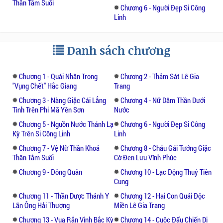
Thân Tắm Suối
chết” có thuỷ quái thành tinh, các tù trưởng
Chương 6 - Người Đẹp Si Công
Linh
có thầy Mo, mụ Ké tới Vụng tróc tà, pháp sư
đi không có một người trở lại.
Danh sách chương
Một đêm vào trung tuần tháng tám gió lộng
trăng vàng. Tư dinh tiểu vương Thái, Đèo
Chương 1 - Quái Nhân Trong
Chương 2 - Thảm Sát Lê Gia
Văn Phong đèn nến sáng trưng, quan khách
"vụng Chết" Hắc Giang
Trang
Tây Tàu Thái Kinh ra vào tấp nập gia nhân
Chương 3 - Nàng Giặc Cái Lẳng
Chương 4 - Nữ Dâm Thần Dưới
chạy ngược chạy xuôi phục dịch, gái hầu tha
Tình Trên Phi Mã Yên Sơn
Nước
thướt qua lại, các cô nàng phá lĩnh quét sàn
Chương 5 - Nguồn Nước Thánh Lạ
Chương 6 - Người Đẹp Si Công
đang xoè quạt, xoè khăn, khèn lâu dìu dặt
Kỳ Trên Si Công Linh
Linh
thanh âm nguyên thuỷ chờn vờn... Họ Đèo
Chương 7 - Vệ Nữ Thần Khoả
Chương 8 - Cháu Gái Tướng Giặc
mở đại hội mừng ngày sinh nhật cô gái thứ
Thân Tắm Suối
Cờ Đen Lưu Vĩnh Phúc
ba Đèo Nguyệt Tú. Rượu cần đã cạn mấy vò,
Chương 9 - Đông Quân
Chương 10 - Lạc Động Thuỷ Tiên
tiếng ca chúc của cô nàng mác sừng trâu
Cung
chuốc rượu bốc lên cao vút như tiếng linh
Chương 11 - Thần Dược Thánh Y
Chương 12 - Hai Con Quái Độc
hồn đèo núi chênh vênh.
Lãn Ông Hải Thượng
Miền Lê Gia Trang
Chương 13 - Vua Rắn Vịnh Bắc Kỳ
Chương 14 - Cuộc Đấu Chiến Dị