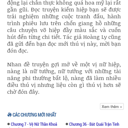
động lại chân thực không quá hoa mỹ lại rất
gần gũi. Đọc truyện kiếm hiệp bạn sẽ được
trải nghiệm những cuộc tranh đấu, hành
trình phiêu lưu trên chốn giang hồ những
câu chuyện võ hiệp đầy màu sắc và cuốn
hút đến từng chi tiết. Tác giả Hoàng Ly cũng
đã gửi đến bạn đọc mới thú vị này, mời bạn
đón đọc.
Nhan đề truyện gợi mở về một vị nữ hiệp,
nàng là nữ tướng, nữ tướng với những tài
năng phi thường bất lộ, nàng đã làm nhiều
điều thú vị nhưng liệu còn gì thú vị hơn sẽ
chờ đón đây.
Ba năm qua. Con gái đẹp nhà giàu vẫn mất
Xem thêm »
tích mỗi tuần trăng, mất ít nhất mấy người.
CÁC CHƯƠNG MỚI NHẤT
Canh giữ đến mấy vẫn biến mất sau một cơn
Chương 7 - Vệ Nữ Thần Khoả
Chương 36 - Bát Quái Trận Tinh
gió thoảng, dân sơn cước cũng cho là “Vụng