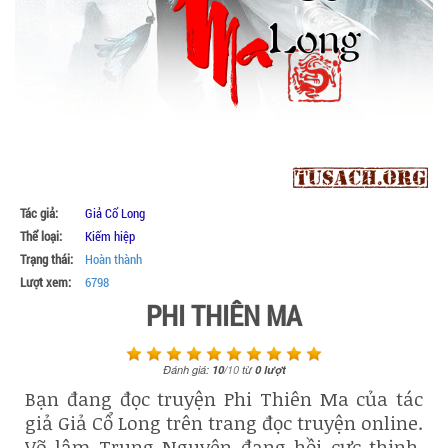
Tác giả:
Giả Cổ Long
Thể loại:
Kiếm hiệp
Trạng thái:
Hoàn thành
Lượt xem:
6798
PHI THIÊN MA
Đánh giá:
10
/
10
từ
0
lượt
Bạn đang đọc truyện Phi Thiên Ma của tác
giả Giả Cổ Long trên trang đọc truyện online.
Võ lâm Trung Nguyên đang hồi cực thịnh.