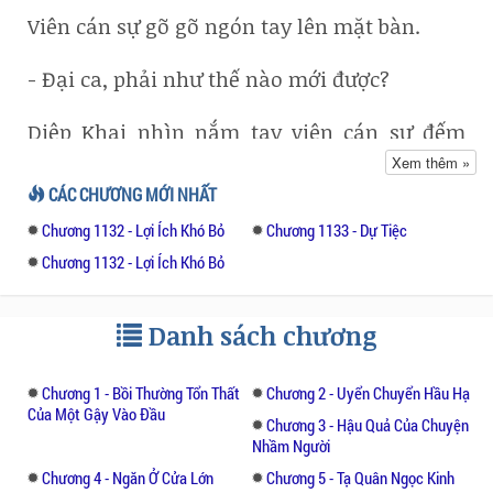
Viên cán sự gõ gõ ngón tay lên mặt bàn.
- Đại ca, phải như thế nào mới được?
Diệp Khai nhìn nắm tay viên cán sự đếm
đếm thì hiểu ngay, lén lút đút qua một tấm
Xem thêm »
thẻ vàng.
CÁC CHƯƠNG MỚI NHẤT
Chương 1132 - Lợi Ích Khó Bỏ
Chương 1133 - Dự Tiệc
- A, cậu xem Lưu Chủ tịch của Hạo Dương,
trọng sinh đấy, thân thể khỏe mạnh, tư duy
Chương 1132 - Lợi Ích Khó Bỏ
tốt, về vừa đúng cơ hội khi quốc gia tồn
vong, lên chức là đương nhiên. Lại nhìn
Danh sách chương
Trương chủ nhiệm của Bình Hải, dù là phản
xuyên việt nhưng là thánh thủ phụ khoa,
người trong võ lâm, đủ ưu thế để phát triển.
Chương 1 - Bồi Thường Tổn Thất
Chương 2 - Uyển Chuyển Hầu Hạ
Của Một Gậy Vào Đầu
Về phần Trần chủ nhiệm của ban văn hóa,
Chương 3 - Hậu Quả Của Chuyện
người ta là La Thiên thượng tiên đầy kinh
Nhầm Người
nghiệm chuyển thế! Cậu lấy gì so với người
Chương 4 - Ngăn Ở Cửa Lớn
Chương 5 - Tạ Quân Ngọc Kinh