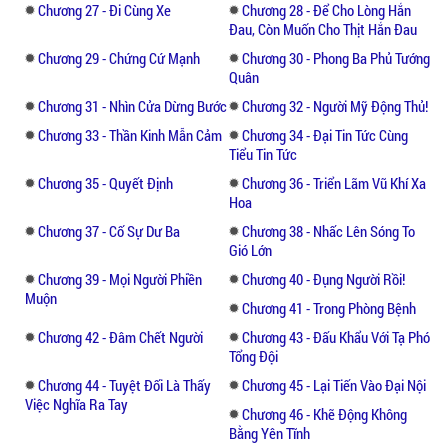
Chương 27 - Đi Cùng Xe
Chương 28 - Để Cho Lòng Hắn
dẫn, nội dung gay cấn sẽ không làm người
Đau, Còn Muốn Cho Thịt Hắn Đau
đọc thất vọng.
Chương 29 - Chứng Cứ Mạnh
Chương 30 - Phong Ba Phủ Tướng
Quân
Chương 31 - Nhìn Cửa Dừng Bước
Chương 32 - Người Mỹ Động Thủ!
Chương 33 - Thần Kinh Mẫn Cảm
Chương 34 - Đại Tin Tức Cùng
Tiểu Tin Tức
Chương 35 - Quyết Định
Chương 36 - Triển Lãm Vũ Khí Xa
Hoa
Chương 37 - Cố Sự Dư Ba
Chương 38 - Nhấc Lên Sóng To
Gió Lớn
Chương 39 - Mọi Người Phiền
Chương 40 - Đụng Người Rồi!
Muộn
Chương 41 - Trong Phòng Bệnh
Chương 42 - Đâm Chết Người
Chương 43 - Đấu Khẩu Với Tạ Phó
Tổng Đội
Chương 44 - Tuyệt Đối Là Thấy
Chương 45 - Lại Tiến Vào Đại Nội
Việc Nghĩa Ra Tay
Chương 46 - Khẽ Động Không
Bằng Yên Tĩnh