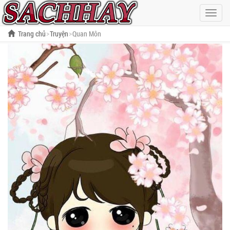
Hiện
menu
Trang chủ
Truyện
Quan Môn