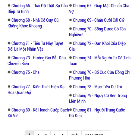
Chương 66 - Thái Độ Thật Sự Của
Chương 67 - Giáp Mặt Chuẩn Cha
Diệp Tử Bình
Vợ
Chương 68 - Nhà Có Quy Củ
Chương 69 - Cháu Cười Cái Gì?
Không Khoe Khoang
Chương 70 - Sống Được Có Tôn
Nghiêm!
Chương 71 - Tiểu Tử Này Tuyệt
Chương 72 - Đạn Khói Của Diệp
Đối Là Một Nhân Vật
Gia
Chương 73 - Hướng Gió Bắt Đầu
Chương 74 - Mỗi Người Tự Có Tính
Chuyển Biến
Toán
Chương 75 - Cha
Chương 76 - Bố Cục Của Đồng Chí
Phương Hòa
Chương 77 - Kiến Thiết Hiện Đại
Chương 78 - Mục Tiêu Dự Trù
Hóa Quân Đội
Chương 79 - Nguy Cơ Bên Trong
Liên Minh
Chương 80 - Kế Hoạch Cướp Sạch
Chương 81 - Người Trung Quốc
Xô Viết
Đã Đến
1
2
3
4
5
Cuối
Chọn trang