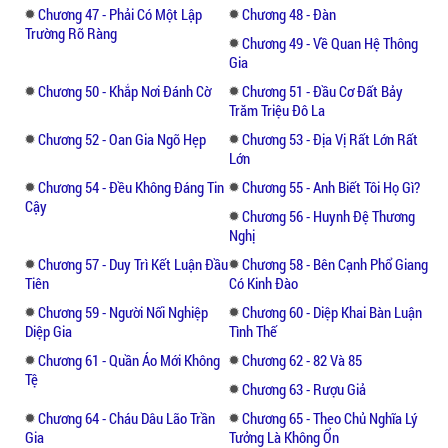
Chương 47 - Phải Có Một Lập
Chương 48 - Đàn
Trường Rõ Ràng
Chương 49 - Về Quan Hệ Thông
Gia
Chương 50 - Khắp Nơi Đánh Cờ
Chương 51 - Đầu Cơ Đất Bảy
Trăm Triệu Đô La
Chương 52 - Oan Gia Ngõ Hẹp
Chương 53 - Địa Vị Rất Lớn Rất
Lớn
Chương 54 - Đều Không Đáng Tin
Chương 55 - Anh Biết Tôi Họ Gì?
Cậy
Chương 56 - Huynh Đệ Thương
Nghị
Chương 57 - Duy Trì Kết Luận Đầu
Chương 58 - Bên Cạnh Phổ Giang
Tiên
Có Kinh Đào
Chương 59 - Người Nối Nghiệp
Chương 60 - Diệp Khai Bàn Luận
Diệp Gia
Tình Thế
Chương 61 - Quần Áo Mới Không
Chương 62 - 82 Và 85
Tệ
Chương 63 - Rượu Giả
Chương 64 - Cháu Dâu Lão Trần
Chương 65 - Theo Chủ Nghĩa Lý
Gia
Tưởng Là Không Ổn