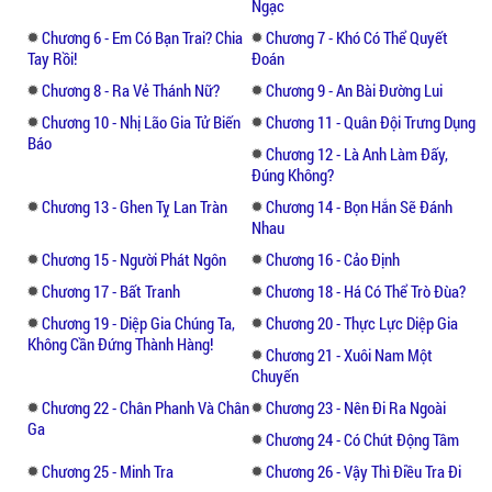
ta?
Ngạc
Chương 6 - Em Có Bạn Trai? Chia
Chương 7 - Khó Có Thể Quyết
Viên cán sự vừa giáo huấn Diệp Khai vừa
Tay Rồi!
Đoán
kiểm tra số dư tấm thẻ qua mạng. Nghe đối
Chương 8 - Ra Vẻ Thánh Nữ?
Chương 9 - An Bài Đường Lui
phương quở trách, Diệp Khai không hề tức
Chương 10 - Nhị Lão Gia Tử Biến
Chương 11 - Quân Đội Trưng Dụng
tối, chỉ cười hì hì nhìn hắn.
Báo
Chương 12 - Là Anh Làm Đấy,
Đúng Không?
- Ồ, cậu không có trọng sinh, không có
Chương 13 - Ghen Tỵ Lan Tràn
Chương 14 - Bọn Hắn Sẽ Đánh
xuyên việt, kiếp trước cũng không phải thần
Nhau
tiên, oán hận cũng không cao, nhưng chút
Chương 15 - Người Phát Ngôn
Chương 16 - Cảo Định
ưu thế thì vẫn có. Nào nào, không xóa ký ức
Chương 17 - Bất Tranh
Chương 18 - Há Có Thể Trò Đùa?
hai mươi năm sau nhé!
Chương 19 - Diệp Gia Chúng Ta,
Chương 20 - Thực Lực Diệp Gia
Không Cần Đứng Thành Hàng!
Viên cán sự đột nhiên nảy ra một ý. Diệp
Chương 21 - Xuôi Nam Một
Khai cười toét, hắn đã trông thấy cặp mặt
Chuyến
sáng rực của viên cán sự khi nhìn thấy số
Chương 22 - Chân Phanh Và Chân
Chương 23 - Nên Đi Ra Ngoài
dư trong thẻ...
Ga
Chương 24 - Có Chút Động Tâm
Chương 25 - Minh Tra
Chương 26 - Vậy Thì Điều Tra Đi
Truyện Quan Môn với nhiều tình tiết hấp