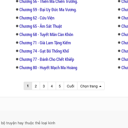
Chương 56 - Thiên Ma Chiến Trường.
Chư
Chương 59 - Đại Uy Đức Ma Vương.
Chư
Chương 62 - Cứu Viện
Chư
Chương 65 - Âm Sát Thuật
Chư
Chương 68 - Tuyết Mãn Càn Khôn
Chư
Chương 71 - Già Lam Tặng Kiếm
Chư
Chương 74 - Gạt Bỏ Thống Khổ
Chư
Chương 77 - Đánh Cho Chết Khiếp
Chư
Chương 80 - Huyết Mạch Ma Hoàng
Chư
1
2
3
4
5
Cuối
Chọn trang
bộ truyện hay thuộc thể loại kinh