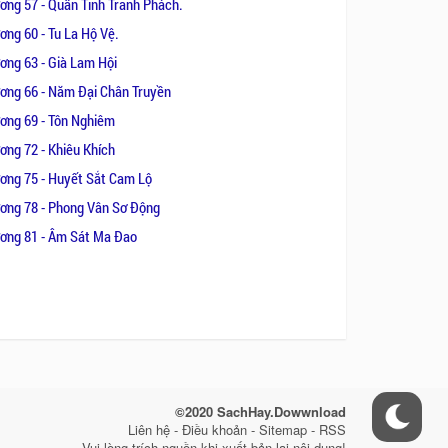
ơng 57 - Quần Tinh Tranh Phách.
ơng 60 - Tu La Hộ Vệ.
ơng 63 - Già Lam Hội
ơng 66 - Năm Đại Chân Truyền
ơng 69 - Tôn Nghiêm
ơng 72 - Khiêu Khích
ơng 75 - Huyết Sắt Cam Lộ
ơng 78 - Phong Vân Sơ Động
ơng 81 - Âm Sát Ma Đao
©2020 SachHay.Dowwnload
Liên hệ - Điều khoản - Sitemap - RSS
Vui lòng trích nguồn khi xuất bản lại nội dung!