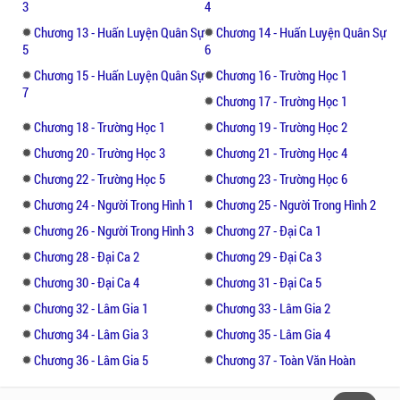
3
4
Chương 13 - Huấn Luyện Quân Sự
Chương 14 - Huấn Luyện Quân Sự
​Anh ba còn nói, nếu có chuyện gì lúc nào
5
6
cũng có thể gọi cho anh ấy, nếu như Khương
Chương 15 - Huấn Luyện Quân Sự
Chương 16 - Trường Học 1
Nguyên thực sự không thích cô, thì cô sẽ gọi
7
cho anh ba để đón về nhà là được.
Chương 17 - Trường Học 1
Chương 18 - Trường Học 1
Chương 19 - Trường Học 2
​Ừ, ừ, ừ, Đừng sợ, đừng lo lắng, không vấn đề
Chương 20 - Trường Học 3
Chương 21 - Trường Học 4
gì, Gia Gia phải dũng cảm.
Chương 22 - Trường Học 5
Chương 23 - Trường Học 6
Chương 24 - Người Trong Hình 1
Chương 25 - Người Trong Hình 2
Đừng bỏ qua Công Chúa Nhỏ Của Anh Siêu
Ngọt - truyện ngôn tình lôi cuốn của tác giả
Chương 26 - Người Trong Hình 3
Chương 27 - Đại Ca 1
Hàn Đại Bảo.
Chương 28 - Đại Ca 2
Chương 29 - Đại Ca 3
Chương 30 - Đại Ca 4
Chương 31 - Đại Ca 5
Chương 32 - Lâm Gia 1
Chương 33 - Lâm Gia 2
Chương 34 - Lâm Gia 3
Chương 35 - Lâm Gia 4
Chương 36 - Lâm Gia 5
Chương 37 - Toàn Văn Hoàn