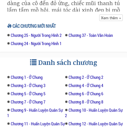
dàng của cô đến đỏ ửng, chiếc mũi thanh tú
lấm tấm mồ hôi, mái tóc dài xinh đẹp bị mồ
hôi thám ướt dính vào trên cổ làm cô có
Xem thêm »
chút khó chịu.
CÁC CHƯƠNG MỚI NHẤT
Chương 25 - Người Trong Hình 2
Chương 37 - Toàn Văn Hoàn
​Xác định được đây chính là nơi cô muốn
tìm, Lâm Gia cất tờ giấy xong nhìn vào cửa
Chương 24 - Người Trong Hình 1
căn biệt thự trước mặt một lúc lâu, cô lấy
hết can đảm bấm chuông cửa.
Danh sách chương
​Trong khi chờ đợi người mở cửa, Lâm Gia
vẫn đang mải suy nghĩ.
Chương 1 - Ở Chung
Chương 2 - Ở Chung 2
Chương 3 - Ở Chung 3
Chương 4 - Ở Chung 4
​Mặc dù anh ba nói rằng Khương gia rất
Chương 5 - Ở Chung 5
Chương 6 - Ở Chung 6
chào đón cô, nhưng chú Khương và dì
Chương 7 - Ở Chung 7
Chương 8 - Ở Chung 8
Khương đều không có nhà, cô chưa từng
Chương 9 - Huấn Luyện Quân Sự
Chương 10 - Huấn Luyện Quân Sự
gặp đứa con duy nhất của Khương gia, nếu
1
2
anh ta không giống như cô chú Khương
Chương 11 - Huấn Luyện Quân Sự
Chương 12 - Huấn Luyện Quân Sự
thích cô thì phải làm sao bây giờ