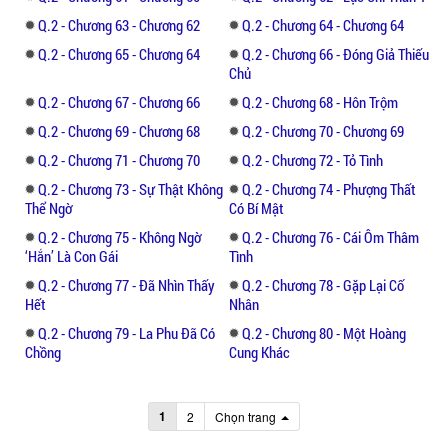
Q.2 - Chương 63 - Chương 62
Q.2 - Chương 64 - Chương 64
Q.2 - Chương 65 - Chương 64
Q.2 - Chương 66 - Đóng Giả Thiếu
Chủ
Q.2 - Chương 67 - Chương 66
Q.2 - Chương 68 - Hôn Trộm
Q.2 - Chương 69 - Chương 68
Q.2 - Chương 70 - Chương 69
Q.2 - Chương 71 - Chương 70
Q.2 - Chương 72 - Tỏ Tình
Q.2 - Chương 73 - Sự Thật Không
Q.2 - Chương 74 - Phượng Thất
Thể Ngờ
Có Bí Mật
Q.2 - Chương 75 - Không Ngờ
Q.2 - Chương 76 - Cái Ôm Thâm
‘Hắn’ Là Con Gái
Tình
Q.2 - Chương 77 - Đã Nhìn Thấy
Q.2 - Chương 78 - Gặp Lại Cố
Hết
Nhân
Q.2 - Chương 79 - La Phu Đã Có
Q.2 - Chương 80 - Một Hoàng
Chồng
Cung Khác
1
2
Chọn trang