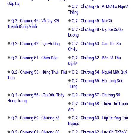
Gặp Lại
Q.2 - Chương 45 - Ai Mới Là Người
Thắng
Q.2 - Chương 46 - Vỗ Tay Kết
Q.2 - Chương 46 - Nợ Cũ
Thành Đồng Minh
Q.2 - Chương 48 - Đại Kế Cướp
Lương
Q.2 - Chương 49 - Lạc Đường
Q.2 - Chương 50 - Cao Thủ So
Chiêu
Q.2 - Chương 51 - Chim Độc
Q.2 - Chương 52 - Bốn Bề Thụ
Địch*
Q.2 - Chương 53 - Hứng Thú - Thú
Q.2 - Chương 54 - Người Mặt Quỷ
Tính
Q.2 - Chương 55 - Hộ Long Sơn
Trang
Q.2 - Chương 56 - Lần Đầu Thấy
Q.2 - Chương 57 - Chương 56
Hồng Trang
Q.2 - Chương 58 - Thiên Thủ Quan
Âm
Q.2 - Chương 59 - Chương 58
Q.2 - Chương 60 - Lập Trường Trái
Ngược
Q.2 - Chương 61 - Chương 60
Q.2 - Chương 62 - Lục Chỉ Thần Y