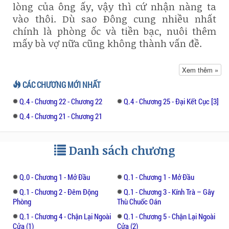
lòng của ông ấy, vậy thì cứ nhận nàng ta
vào thôi. Dù sao Đông cung nhiều nhất
chính là phòng ốc và tiền bạc, nuôi thêm
mấy bà vợ nữa cũng không thành vấn đề.
Không ngờ, lần này gả vào lại là một tượng
Xem thêm »
Bồ Tát sống!
CÁC CHƯƠNG MỚI NHẤT
Q.4 - Chương 22 - Chương 22
Q.4 - Chương 25 - Đại Kết Cục [3]
Đêm động phòng chẵng những ép hắn vào
tân phòng, đã vậy còn độc chiếm luôn cả
Q.4 - Chương 21 - Chương 21
giường ngủ, bảo hắn đường đường là Thái
tử gia mà phải ngủ trên sàn nhà!
Danh sách chương
Đáng giận hơn chính là, nàng ta còn có mẫu
hậu làm chỗ dựa, hắn muốn gặp nàng còn
Q.0 - Chương 1 - Mở Đầu
Q.1 - Chương 1 - Mở Đầu
phải đợi nàng cho phép mới được!
Q.1 - Chương 2 - Đêm Động
Q.1 - Chương 3 - Kính Trà – Gây
Phòng
Thù Chuốc Oán
Giựt giây cái đám trắc phi chưa từng gặp
Q.1 - Chương 4 - Chận Lại Ngoài
Q.1 - Chương 5 - Chận Lại Ngoài
mặt đến tìm nàng gây sự, kết quả bị thái độ
Cửa (1)
Cửa (2)