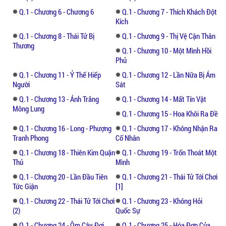
không mặn không nhạt không nóng không
Q.1 - Chương 6 - Chương 6
Q.1 - Chương 7 - Thích Khách Đột
lạnh của nàng làm cho mặt xám mày tro.
Kích
Q.1 - Chương 8 - Thái Tử Bị
Q.1 - Chương 9 - Thị Vệ Cận Thân
Bọn cung nữ thái giám trong Đông cung
Thương
Q.1 - Chương 10 - Một Mình Hồi
đồng loạt phản bội hắn quy hàng quân địch!
Phủ
Q.1 - Chương 11 - Ỷ Thế Hiếp
Q.1 - Chương 12 - Lần Nữa Bị Ám
Rất tốt! hắn thật muốn xem, rốt cuộc là thần
Người
Sát
thánh phương nào mà lại lớn lối như thế.
Q.1 - Chương 13 - Ánh Trăng
Q.1 - Chương 14 - Mất Tín Vật
Mông Lung
Q.1 - Chương 15 - Hoa Khôi Ra Đề
Nửa đêm trèo tường lại bị tưởng là bọn đạo
Q.1 - Chương 16 - Long - Phượng
Q.1 - Chương 17 - Không Nhận Ra
chích đánh cho bay ra ngoài. Xem xem, nha
Tranh Phong
Cố Nhân
hoàn của nàng ta nói gì?
Q.1 - Chương 18 - Thiên Kim Quận
Q.1 - Chương 19 - Trốn Thoát Một
Thủ
Mình
"Thái tử gia, Thái tử phi nói, đừng nên có
Q.1 - Chương 20 - Lần Đầu Tiên
Q.1 - Chương 21 - Thái Tử Tới Chơi
lần sau, nếu không, chuyện này mà truyền
Tức Giận
[1]
ra ngoài, xem ai xấu mặt cho biết."
Q.1 - Chương 22 - Thái Tử Tới Chơi
Q.1 - Chương 23 - Không Hỏi
(2)
Quốc Sự
Thái tử mà bị đối xử như vầy, thật là uất ức
Q.1 - Chương 24 - Ôm Cây Đợi
Q.1 - Chương 25 - Hóa Đơn Của