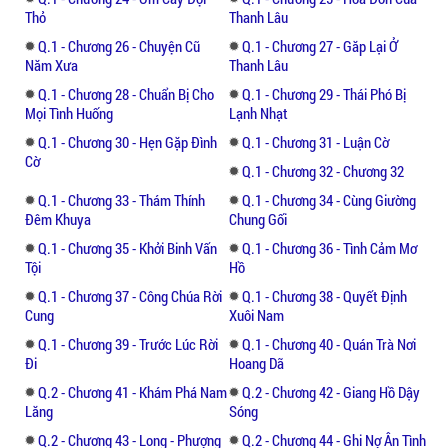
mà!
Thỏ
Thanh Lâu
Q.1 - Chương 26 - Chuyện Cũ
Q.1 - Chương 27 - Găp Lại Ở
Được rồi, coi như mắt không thấy tai không
Năm Xưa
Thanh Lâu
nge, dù cho nàng có là thiên tiên đi chăng
Q.1 - Chương 28 - Chuẩn Bị Cho
Q.1 - Chương 29 - Thái Phó Bị
nữa, hắn cũng không thèm!
Mọi Tình Huống
Lạnh Nhạt
Q.1 - Chương 30 - Hẹn Gặp Đình
Q.1 - Chương 31 - Luận Cờ
Trong cơn tức giận, Long Liễm Thần đã bỏ
Cờ
lại mỹ nhân yêu kiều ở Đông cung mà đi
Q.1 - Chương 32 - Chương 32
tìm hoa vấn liễu….
Q.1 - Chương 33 - Thám Thính
Q.1 - Chương 34 - Cùng Giường
Đêm Khuya
Chung Gối
***
Q.1 - Chương 35 - Khởi Binh Vấn
Q.1 - Chương 36 - Tình Cảm Mơ
Tội
Hồ
Truyện ngôn tình mở ra một Phượng Triêu
Q.1 - Chương 37 - Công Chúa Rời
Q.1 - Chương 38 - Quyết Định
Hoa cường cơ trí nhưng nhạt như gió nhẹ,
Cung
Xuôi Nam
nàng làm thế nào đấu trí dũng cùng một
Q.1 - Chương 39 - Trước Lúc Rời
Q.1 - Chương 40 - Quán Trà Nơi
Long Liễm Thần phóng đãng bất kham, kiêu
Đi
Hoang Dã
ngạo bất luân để mở màn cho một tình yêu
Q.2 - Chương 41 - Khám Phá Nam
Q.2 - Chương 42 - Giang Hồ Dậy
Vô Gian Đạo đầy lý thú và hấp dẫn, mời độc
Lăng
Sóng
giả đón đọc.
Q.2 - Chương 43 - Long - Phượng
Q.2 - Chương 44 - Ghi Nợ Ân Tình