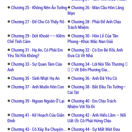
em..."
Chương 25 - Không Nên Ảo Tưởng
Chương 26 - Màn Cầu Hôn Lãng
Mạn
Chương 27 - Để Cho Cô Thấy Rõ
Chương 28 - Phải Để Anh Chịu
Trách Nhiệm
Chương 29 - Dứt Khoát——-Kiềm
Chương 30 - Hôn Lễ Của Tần
Chế Tình Cảm
Phong—Khúc Mắc Nan Giải
Chương 31 - Hạ An, Có Phải Em
Chương 32 - Có Em Bé Rồi, Anh
Yêu Tôi Rồi Không?
Đưa Cô Về Nhà
Chương 33 - Sự Quan Tâm Của
Chương 34 - Lời Nói Tổn Thương 
Anh
  Về Đến Phương Gia...
Chương 35 - Sinh Nhật Hạ An
Chương 36 - Anh Đã Yêu Cô
Chương 37 - Anh Muốn Hôn Con
Chương 38 - Bắt Đầu Tin Tưởng—
Cái Tát
Chương 39 - Ngoan Ngoãn Ở Lại
Chương 40 - Em Chịu Trách
Nhiệm Với Tôi Đi
Chương 41 - Kế Hoạch Của Giản
Chương 42 - Anh Hiểu Lầm — Nổi
Đình
Uất Ức Cô Phải Hứng Chịu
Chương 43 - Cô Xảy Ra Chuyện...
Chương 44 - Sự Mất Mát Đau