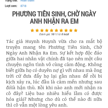
Trạng thái:
Hoàn thành
Lượt xem:
8718
PHƯƠNG TIÊN SINH, CHỜ NGÀY
ANH NHẬN RA EM
Đánh giá:
10
/
10
từ
0
lượt
Tác giả Huynh Huynh vừa cho ra mắt bộ
truyện mang tên Phương Tiên Sinh, Chờ
Ngày Anh Nhận Ra Em. Sự kết hợp độc đáo
giữa hai nhân vật chính đã tạo nên một câu
chuyện ngôn tình vô cùng cảm động. Không
biết giữa họ có duyên nợ gì với nhau mà ông
trời cứ đưa đẩy họ lại gần nhau để rồi bi
kịch xảy ra, lúc đầu là cảm mến nhưng sau
đólà hận thù. Rồi khi nào anh mới nhận ra
cô đây? Liệu bao nhiêu hiểu lầm có được
hóa giải? Nhưng cho dù có thế nào đi nữa
thì cô vẫn một lòng yêu anh.