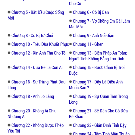
Cho Cô
lái sẽ gặp phiền phức lớn, cô chấp nhận
đứng ra chịu tội thay. Vì căm phẫn, anh
Chương 5 - Bắt Đầu Cuộc Sống
Chương 6 - Cô Bị Oan
Mới
thuê luật sư, quyết tống cô vào tù.
Chương 7 - Vợ Chồng Em Gái Làm
Mai Mối
Ba năm sau ra tù, cô gặp lại anh. Tiếc thay
Chương 8 - Cô Bị Từ Chối
Chương 9 - Anh Nổi Giận
anh vẫn chưa thể quên đi mối hận thù năm
Chương 10 - Trêu Đùa Khuất Phục
Chương 11 - Ghen
đó, vụ tai nạn đã cướp mất đứa con của anh
Chương 12 - Xin Anh Tha Cho Tôi
Chương 13 - Biện Pháp An Toàn:
và Giản Đình, cũng gần như cướp mất Giản
Người Tính Không Bằng Trời Tính
Đình khỏi tay anh. Anh đưa cô về nhà, ép cô
Chương 14 - Đứa Bé Là Con Ai
Chương 15 - Bước Chân Bị Trói
làm giúp việc lấy tiền trả món nợ bồi thường
Buộc
vụ tai nạn. Những ngày tháng sau đó là
Chương 16 - Sự Trừng Phạt Đau
Chương 17 - Đây Là Điều Anh
chuỗi ngày sống trong địa ngục của cô. Anh
Lòng
Muốn Sao ?
tống cô vào tù, rồi bây giờ lại hành hạ cô,
Chương 18 - Anh Lo Lắng
Chương 19 - Sự Quan Tâm Trong
cưỡng bức cô, thậm chí chính tay anh đẩy cô
Lòng
xuống lầu làm chết con của cô... Vậy mà cô
Chương 20 - Không Ai Chịu
Chương 21 - Sẽ Đền Cho Cô Đứa
vẫn yêu người đàn ông này.
Nhường Ai
Bé Khác
Chương 22 - Không Được Phép
Chương 23 - Giản Đình Tỉnh Dậy
"Phương tiên sinh, chờ ngày anh nhận ra
Yêu Tôi
Chương 24 - Tâm Tình Mâu Thuẫn