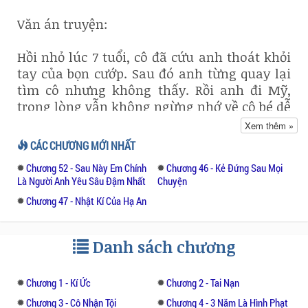
Văn án truyện:
Hồi nhỏ lúc 7 tuổi, cô đã cứu anh thoát khỏi
tay của bọn cướp. Sau đó anh từng quay lại
tìm cô nhưng không thấy. Rồi anh đi Mỹ,
trong lòng vẫn không ngừng nhớ về cô bé dễ
thương năm nào. Khi trưởng thành, anh về
Xem thêm »
nước tiếp quản tập đoàn của gia đình. Anh
CÁC CHƯƠNG MỚI NHẤT
quay lại khu ổ chuột nơi cô từng sống và
Chương 52 - Sau Này Em Chính
Chương 46 - Kẻ Đứng Sau Mọi
không ngừng tìm kiếm cô nhưng vẫn không
Là Người Anh Yêu Sâu Đậm Nhất
Chuyện
thấy tung tích cô đâu. Rồi anh quen Giản
Chương 47 - Nhật Kí Của Hạ An
Đình - vị hôn thê hiện tại, người con gái
xinh xắn có đôi mắt đẹp giống như cô nhóc
mà anh đang tìm kiếm.
Danh sách chương
Không may, vị hôn thê của anh gặp tai nạn
Chương 1 - Kí Ức
Chương 2 - Tai Nạn
xe hơi, người gây tai nạn không ai khác
chính là em gái cô. Sợ em gái không có bằng
Chương 3 - Cô Nhận Tội
Chương 4 - 3 Năm Là Hình Phạt