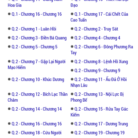
bạn đón đọc truyện thú vị này và đi tìm lời
Hoa Gia
Đạo
giải những khúc mắc cho mình.
Q.1 - Chương 16 - Chương 16
Q.1 - Chương 17 - Cái Chết Của
Cao Tuấn
Q.2 - Chương 1 - Luân Hồi
Q.2 - Chương 2 - Truy Sát
Q.2 - Chương 3 - Điền Bá Quang
Q.2 - Chương 4 - Chương 4
Q.2 - Chương 5 - Chương 5
Q.2 - Chương 6 - Đông Phương Ra
Tay
Q.2 - Chương 7 - Gặp Lại Người
Q.2 - Chương 8 - Lệnh Hồ Xung
Mạo Hiểm
Q.2 - Chương 9 - Chương 9
Q.2 - Chương 10 - Khúc Dương
Q.2 - Chương 11 - Ẩu Đả Ở Hồi
Nhạn Lâu
Q.2 - Chương 12 - Bích Lạc Thần
Q.2 - Chương 13 - Nội Lực Bị
Châm
Phong Bế
Q.2 - Chương 14 - Chương 14
Q.2 - Chương 15 - Rửa Tay Gác
Kiếm
Q.2 - Chương 16 - Chương 16
Q.2 - Chương 17 - Dương Trung
Q.2 - Chương 18 - Cứu Người
Q.2 - Chương 19 - Chương 19