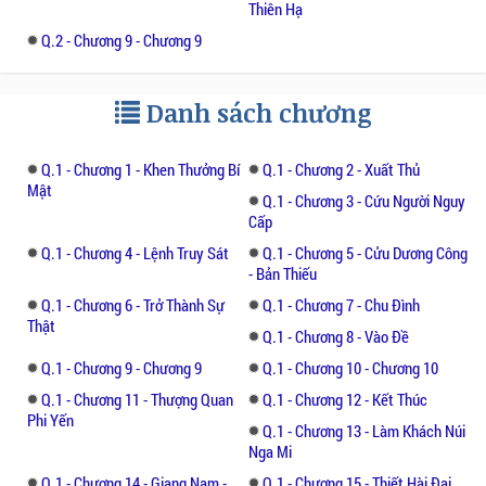
Thiên Hạ
Nhưng mọi chuyện nếu vẫn diễn ra như thế
Q.2 - Chương 9 - Chương 9
thì quá là tẻ nhạt, một hôm Sáng thế đại tỷ
đầu buồn tình rãnh rỗi nặn cát đắp đất tạo
ra mười đại thần ma, dáng vẻ hung ác có,
Danh sách chương
hiền lành có, dâm đãng có, lãnh khốc có,
muôn hình vạn trạng không bút nào tả xiếc.
Q.1 - Chương 1 - Khen Thưởng Bí
Q.1 - Chương 2 - Xuất Thủ
Mười vị thần ma được tạo nên chỉ với một
Mật
nhiệm vụ:" Phát triển thế giới"
Q.1 - Chương 3 - Cứu Người Nguy
Cấp
Vì lẽ đó thế giới phát triển, các không gian
Q.1 - Chương 4 - Lệnh Truy Sát
Q.1 - Chương 5 - Cửu Dương Công
- Bản Thiếu
song song tự động vận hành với chu kỳ của
nó và không bị chồng chất vào nhau. Rồi lại
Q.1 - Chương 6 - Trở Thành Sự
Q.1 - Chương 7 - Chu Đình
Thật
có một ngày, mười vị thần ma tâm đầu ý
Q.1 - Chương 8 - Vào Đề
hợp, lập ra một đường nối liên kết mười đại
Q.1 - Chương 9 - Chương 9
Q.1 - Chương 10 - Chương 10
không gian lại với nhau, đặt tên cho nó là
Q.1 - Chương 11 - Thượng Quan
Q.1 - Chương 12 - Kết Thúc
Luân Hồi
Phi Yến
Q.1 - Chương 13 - Làm Khách Núi
Nga Mi
Liệu truyện sẽ tiếp diễn như thế nào, mời
Q.1 - Chương 14 - Giang Nam -
Q.1 - Chương 15 - Thiết Hài Đại