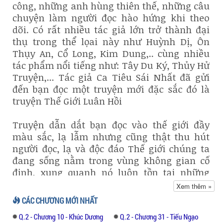
công, những anh hùng thiên thế, những câu
chuyện làm người đọc hào hứng khi theo
dõi. Có rất nhiều tác giả lớn trở thành đại
thụ trong thể lọai này như Huỳnh Dị, Ôn
Thụy An, Cổ Long, Kim Dung,.. cùng nhiều
tác phẩm nổi tiếng như: Tây Du Ký, Thủy Hử
Truyện,... Tác giả Ca Tiêu Sái Nhất đã gửi
đến bạn đọc một truyện mới đặc sắc đó là
truyện Thế Giới Luân Hồi
Truyện dẫn dắt bạn đọc vào thế giới đầy
màu sắc, lạ lẫm nhưng cũng thật thu hút
người đọc, lạ và độc đáo Thế giới chúng ta
đang sống nằm trong vùng không gian cố
định, xung quanh nó luôn tồn tại những
mặt không gian song song khác. Thế giới
Xem thêm »
luôn vận hành, từ khởi điểm cho tới kết
CÁC CHƯƠNG MỚI NHẤT
thúc.
Q.2 - Chương 10 - Khúc Dương
Q.2 - Chương 31 - Tiếu Ngạo