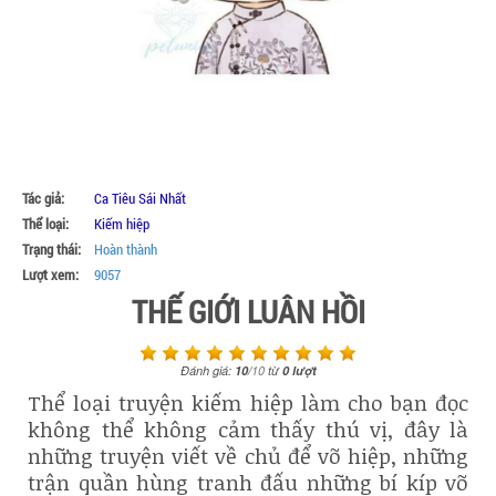
Tác giả:
Ca Tiêu Sái Nhất
Thể loại:
Kiếm hiệp
Trạng thái:
Hoàn thành
Lượt xem:
9057
THẾ GIỚI LUÂN HỒI
Đánh giá:
10
/
10
từ
0
lượt
Thể loại truyện kiếm hiệp làm cho bạn đọc
không thể không cảm thấy thú vị, đây là
những truyện viết về chủ để võ hiệp, những
trận quần hùng tranh đấu những bí kíp võ