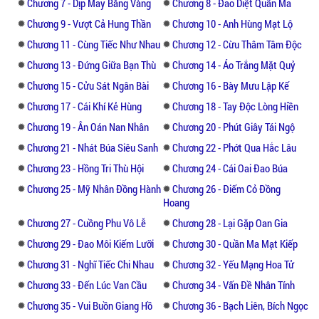
Chương 7 - Dịp May Bằng Vàng
Chương 8 - Đao Diệt Quần Ma
Chương 9 - Vượt Cả Hung Thần
Chương 10 - Anh Hùng Mạt Lộ
Chương 11 - Cùng Tiếc Như Nhau
Chương 12 - Cừu Thâm Tâm Độc
Chương 13 - Đứng Giữa Bạn Thù
Chương 14 - Áo Trắng Mặt Quỷ
Chương 15 - Cửu Sát Ngân Bài
Chương 16 - Bày Mưu Lập Kế
Chương 17 - Cái Khí Kẻ Hùng
Chương 18 - Tay Độc Lòng Hiền
Chương 19 - Ân Oán Nan Nhân
Chương 20 - Phút Giây Tái Ngộ
Chương 21 - Nhát Búa Siêu Sanh
Chương 22 - Phớt Qua Hắc Lâu
Chương 23 - Hồng Tri Thù Hội
Chương 24 - Cái Oai Đao Búa
Chương 25 - Mỹ Nhân Đồng Hành
Chương 26 - Điếm Cỏ Đồng
Hoang
Chương 27 - Cuồng Phu Vô Lễ
Chương 28 - Lại Gặp Oan Gia
Chương 29 - Đao Môi Kiếm Lưỡi
Chương 30 - Quần Ma Mạt Kiếp
Chương 31 - Nghĩ Tiếc Chi Nhau
Chương 32 - Yếu Mạng Hoa Tử
Chương 33 - Đến Lúc Van Cầu
Chương 34 - Vấn Đề Nhân Tính
Chương 35 - Vui Buồn Giang Hồ
Chương 36 - Bạch Liên, Bích Ngọc