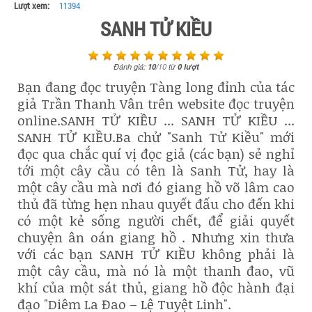
Lượt xem:
11394
SANH TỬ KIỀU
Đánh giá:
10
/
10
từ
0
lượt
Bạn đang đọc truyện Tàng long đỉnh của tác
giả Trần Thanh Vân trên website đọc truyện
online.SANH TỬ KIỀU ... SANH TỬ KIỀU ...
SANH TỬ KIỀU.Ba chử "Sanh Tử Kiều" mới
đọc qua chắc quí vị đọc giả (các bạn) sẻ nghỉ
tới một cây cầu có tên là Sanh Tử, hay là
một cây cầu mà nơi đó giang hồ võ lâm cao
thủ đã từng hẹn nhau quyết đấu cho đến khi
có một kẻ sống người chết, để giải quyết
chuyện ân oán giang hồ . Nhưng xin thưa
với các bạn SANH TỬ KIỀU không phải là
một cây cầu, mà nó là một thanh đao, vũ
khí của một sát thủ, giang hồ độc hành đại
đạo "Diêm La Đao – Lệ Tuyệt Linh".