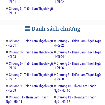
- Hồi 01
- Hồi 02
kỵ binh, nhiệm vụ đầu tiên là đến đô thành
Chương 3 - Thiên Lam Thạch Ngữ
Thiên Lam, nơi này Nhai gặp công chúa
- Hồi 03
xinh đẹp nhất Thiên Lam, là nữ nhân mỹ lệ
nhất cõi đời, nàng là Thủy Cơ là người Nhai
chưa gặp nhưng cũng không phải không
Danh sách chương
biết đến. Chuyện tình giữa Nhai và Thủy Cơ
liệu có được cái kết có hậu, liệu có nhận
Chương 1 - Thiên Lam Thạch Ngữ
Chương 2 - Thiên Lam Thạch Ngữ
được tình yêu trọn vẹn?
- Hồi 01
- Hồi 02
Chương 3 - Thiên Lam Thạch Ngữ
Chương 4 - Thiên Lam Thạch Ngữ
Truyện mang nhiều tình huống khá gây tò
- Hồi 03
- Hồi 04
mò nhưng ít nhiều cũng lột tả trọn cảm xúc
Chương 5 - Thiên Lam Thạch Ngữ
Chương 6 - Thiên Lam Thạch Ngữ
của nhân vật. Song, Lục Tiểu Phụng và
- Hồi 05
- Hồi 06
Phương Trượng cũng là những tựa truyện
Chương 7 - Thiên Lam Thạch Ngữ
Chương 8 - Thiên Lam Thạch Ngữ
được đánh giá cao về nội dung và xây dựng
- Hồi 07
- Hồi 08
tình huống nhân vật đặc sắc mà bạn đọc có
Chương 9 - Thiên Lam Thạch Ngữ
Chương 10 - Thiên Lam Thạch
thể chiêm nghiệm.
- Hồi 09
Ngữ - Hồi 10
Chương 11 - Thiên Lam Thạch
Chương 12 - Thiên Lam Thạch
Ngữ - Hồi 11
Ngữ - Hồi 12