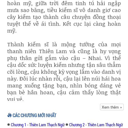
hoàn mỹ, giữa trời đêm tinh tú hải ngập
mưa sao băng, tiều kiếm sĩ vô danh giơ cao
cây kiếm tạo thành câu chuyện đồng thoại
tuyệt thế về ái tình. Kết cục lại càng hoàn
mỹ.
Thành kiếm sĩ là mộng tưởng của mọi
thanh niên Thiên Lam và cũng là hy vọng
phụ thân gửi gắm vào cậu – Nhai. Vì thế
cậu dốc sức luyện kiếm nhưng tận sâu thẳm
cõi lòng, cậu không kỳ vọng lắm vào danh vị
này. Đôi lúc nhàn rỗi, cậu lại lên núi hái hoa
mang xuống tặng bạn, nhìn bóng dáng vẻ
bạn bè hân hoan, cậu cảm thấy lòng thật
vui vẻ.
Xem thêm »
Khi trưởng thành, Nhai cùng Thiên Lam
CÁC CHƯƠNG MỚI NHẤT
đánh thắng trận xâm chiếm vẻ vang. Sau
Chương 1 - Thiên Lam Thạch Ngữ
Chương 2 - Thiên Lam Thạch Ngữ
trận đó, Nhai được thăng lên đội trưởng đội