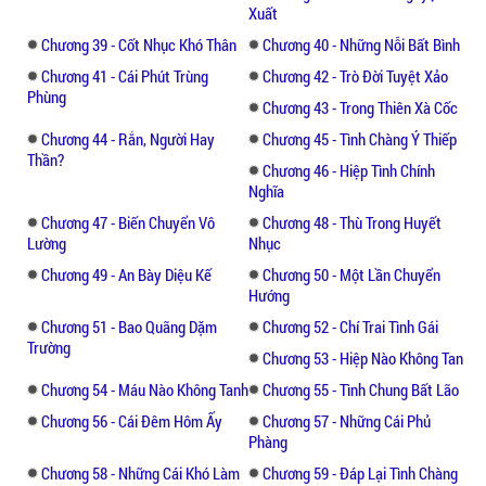
Xuất
Chương 39 - Cốt Nhục Khó Thân
Chương 40 - Những Nỗi Bất Bình
Chương 41 - Cái Phút Trùng
Chương 42 - Trò Đời Tuyệt Xảo
Phùng
Chương 43 - Trong Thiên Xà Cốc
Chương 44 - Rắn, Người Hay
Chương 45 - Tình Chàng Ý Thiếp
Thần?
Chương 46 - Hiệp Tình Chính
Nghĩa
Chương 47 - Biến Chuyển Vô
Chương 48 - Thù Trong Huyết
Lường
Nhục
Chương 49 - An Bày Diệu Kế
Chương 50 - Một Lần Chuyển
Hướng
Chương 51 - Bao Quãng Dặm
Chương 52 - Chí Trai Tình Gái
Trường
Chương 53 - Hiệp Nào Không Tan
Chương 54 - Máu Nào Không Tanh
Chương 55 - Tình Chung Bất Lão
Chương 56 - Cái Đêm Hôm Ấy
Chương 57 - Những Cái Phủ
Phàng
Chương 58 - Những Cái Khó Làm
Chương 59 - Đáp Lại Tình Chàng