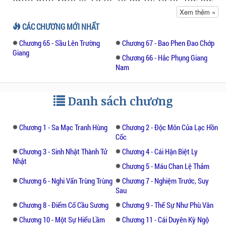
của lạc đà khua vọng đó đây, tạo cho vùng
Xem thêm »
sa mạc biên cương một sắc thái hoang sơ
CÁC CHƯƠNG MỚI NHẤT
mà cực kỳ hùng vỹ. Ngàn dặm cát vàng bốc
Chương 65 - Sầu Lên Trường
Chương 67 - Bao Phen Đao Chớp
khói, nhiều chấm đen nhô lên rải rác và lần
Giang
lần gom lại, càng lúc lại càng gom lại gần
Chương 66 - Hắc Phụng Giang
Nam
hơn.
Họ là động vật điểm xuyết hoạt cảnh cho
Danh sách chương
vùng đất chết, họ là người, họ là cao thủ của
Tam Sơn Ngũ Nhạc, gần như không thiếu
Chương 1 - Sa Mạc Tranh Hùng
Chương 2 - Độc Môn Của Lạc Hồn
một người nào thuộc vào hàng danh vọng
Cốc
của chính giới võ lâm Trung Nguyên hiện
Chương 3 - Sinh Nhật Thành Tử
Chương 4 - Cái Hận Biệt Ly
hữu...
Nhật
Chương 5 - Máu Chan Lệ Thảm
Họ đã từ những chỗ xa khác nhau, họ cùng
Chương 6 - Nghi Vấn Trùng Trùng
Chương 7 - Nghiệm Trước, Suy
có những thành tích huy hoàng, những
Sau
thành tích họ đã dựng lên bằng máu và mồ
Chương 8 - Điểm Cố Cầu Sương
Chương 9 - Thế Sự Như Phù Vân
hôi, bằng kinh nghiệm và trui luyện, bằng
Chương 10 - Một Sự Hiểu Lầm
Chương 11 - Cái Duyên Kỳ Ngộ