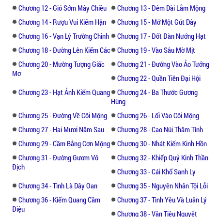
mạo hiểm và sinh mạng, bằng những gì quí
Chương 12 - Gió Sớm Mây Chiều
Chương 13 - Đêm Dài Lắm Mộng
báu trong đời để đổi lấy cái gọi là người
Chương 14 - Rượu Vui Kiếm Hận
Chương 15 - Mở Một Gút Dây
hùng trong thế giới võ lâm... Đọc truyện để
cùng trải nghiệm hành trình phiêu lưu trên
Chương 16 - Vạn Lý Trường Chinh
Chương 17 - Đốt Đàn Nướng Hạt
chốn giang hồ nhé!!!
Chương 18 - Đường Lên Kiếm Các
Chương 19 - Vào Sâu Mờ Mịt
Chương 20 - Mường Tượng Giấc
Chương 21 - Đường Vào Ảo Tưởng
Mơ
Chương 22 - Quần Tiên Đại Hội
Chương 23 - Hạt Ảnh Kiếm Quang
Chương 24 - Ba Thước Gương
Hùng
Chương 25 - Đường Về Cõi Mộng
Chương 26 - Lối Vào Cõi Mộng
Chương 27 - Hai Mươi Năm Sau
Chương 28 - Cao Núi Thâm Tình
Chương 29 - Cầm Bằng Cơn Mộng
Chương 30 - Nhát Kiếm Kinh Hồn
Chương 31 - Đường Gươm Vô
Chương 32 - Khiếp Quỷ Kinh Thần
Địch
Chương 33 - Cái Khổ Sanh Ly
Chương 34 - Tình Là Dây Oan
Chương 35 - Nguyên Nhân Tội Lỗi
Chương 36 - Kiếm Quang Cầm
Chương 37 - Tình Yêu Và Luân Lý
Điệu
Chương 38 - Vân Tiêu Nguyệt