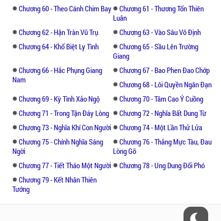
Chương 60 - Theo Cánh Chim Bay
Chương 61 - Thương Tổn Thiên
Luân
Chương 62 - Hận Tràn Vũ Trụ
Chương 63 - Vào Sâu Vô Định
Chương 64 - Khổ Biệt Ly Tình
Chương 65 - Sầu Lên Trường
Giang
Chương 66 - Hắc Phụng Giang
Chương 67 - Bao Phen Đao Chớp
Nam
Chương 68 - Lôi Quyền Ngân Đạn
Chương 69 - Kỳ Tình Xảo Ngộ
Chương 70 - Tâm Cao Ý Cuồng
Chương 71 - Trong Tận Đáy Lòng
Chương 72 - Nghĩa Bất Dung Từ
Chương 73 - Nghĩa Khí Con Người
Chương 74 - Một Lần Thử Lửa
Chương 75 - Chính Nghĩa Sáng
Chương 76 - Thắng Mực Tàu, Đau
Ngời
Lòng Gõ
Chương 77 - Tiết Tháo Một Người
Chương 78 - Ung Dung Đối Phó
Chương 79 - Kết Nhân Thiên
Tướng