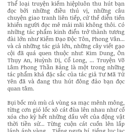
Thể loại truyện kiếm hiệpluôn thu hút bạn
đọc bởi những điều thú vị, những câu
chuyện giao tranh liên tiếp, cứ thế diễn tiến
khiến người đọc mê mải mãi không thôi. Có
những tác phẩm kinh điển trở thành tương
đài lớn như Kiếm Đạo Độc Tôn, Phong Vân...
và cả những tác giả lớn, những cây viết gạo
cội đã quá quen thuộc như: Kim Dung, Ôn
Thụy An, Huỳnh Dị, Cổ Long, ... Truyện Võ
Lâm Phong Thần Bảng là một trong những
tác phẩm khá đặc sắc của tác giả Tư Mã Tử
Yên đã và đang thu hút đông đảo bạn đọc
quan tâm.
Bụi bốc mù mù cả vùng sa mạc mênh mông,
từng cơn gió lốc xô cát đùa lên nhau như cố
xóa cho kỳ hết những dấu vết của động vật
thời tiền sử... Từng cuộn cát cuốn lên lấp
lánh ánh vàng... Tiếng ngựa hí, tiếng lục lạc