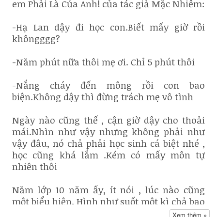
em Phải Là Của Anh! của tác giả Mặc Nhiễm:
-Hạ Lan dậy đi học con.Biết mấy giờ rồi
khôngggg?
-Năm phút nữa thôi mẹ ơi. Chỉ 5 phút thôi
-Nắng cháy đến mông rồi con bao
biện.Không dậy thì đừng trách mẹ vô tình
Ngày nào cũng thế , cận giờ dậy cho thoải
mái.Nhìn như vậy nhưng không phải như
vậy đâu, nó chả phải học sinh cá biệt nhé ,
học cũng khá lắm .Kém có mấy môn tự
nhiên thôi
Năm lớp 10 năm ấy, ít nói , lúc nào cũng
một biểu hiện. Hình như suốt một kì chả bao
giờ thấy nó cười cả.Âu cũng vì đưa ra cái
Xem thêm »