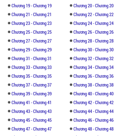
Đối đáp thì cũng ngắn thế thôi.Có thể suốt
Chương 19 - Chương 19
Chương 20 - Chương 20
một thời gian Hường cứ quanh quanh nói
chuyện khá nhiều với nó nhưng nó lại
Chương 21 - Chương 21
Chương 22 - Chương 22
không thể tiếp nhận một cô bạn thân đột
Chương 23 - Chương 23
Chương 24 - Chương 24
ngột đến vậy cho đến cuối Kì 1 năm 11.
Chương 25 - Chương 25
Chương 26 - Chương 26
Chương 27 - Chương 27
Chương 28 - Chương 28
Chương 29 - Chương 29
Chương 30 - Chương 30
Chương 31 - Chương 31
Chương 32 - Chương 32
Chương 33 - Chương 33
Chương 34 - Chương 34
Chương 35 - Chương 35
Chương 36 - Chương 36
Chương 37 - Chương 37
Chương 38 - Chương 38
Chương 39 - Chương 39
Chương 40 - Chương 40
Chương 41 - Chương 41
Chương 42 - Chương 42
Chương 43 - Chương 43
Chương 44 - Chương 44
Chương 45 - Chương 45
Chương 46 - Chương 46
Chương 47 - Chương 47
Chương 48 - Chương 48