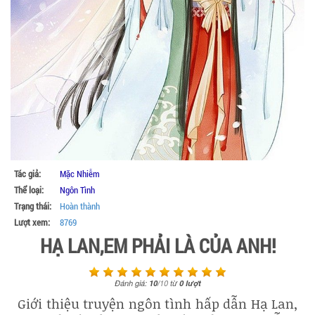
Tác giả:
Mặc Nhiễm
Thể loại:
Ngôn Tình
Trạng thái:
Hoàn thành
Lượt xem:
8769
HẠ LAN,EM PHẢI LÀ CỦA ANH!
Đánh giá:
10
/
10
từ
0
lượt
Giới thiệu truyện ngôn tình hấp dẫn Hạ Lan,