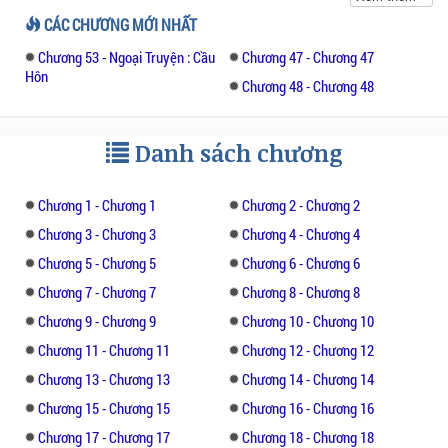
phương châm ít nói là vàng , học hành là
CÁC CHƯƠNG MỚI NHẤT
chính.Cũng do anh em cây khế cứ doạ nó
Chương 53 - Ngoại Truyện : Cầu
Chương 47 - Chương 47
cao trung đi học đánh nhau như ăn cơm :)))
Hôn
người xấu thì đông như kiến.Tâm lý nó thì
Chương 48 - Chương 48
mỏng manh và rồi cái gì đến cũng đến cả
lớp sợ mấy ai dám bắt chuyện. May học
Danh sách chương
cùng lớp với con bạn cởi chuồng tắm mưa
không thì chẳng khác gì quả nhân đang tu
luyện- chớ làm phiền.May thay, Hắc cô
Chương 1 - Chương 1
Chương 2 - Chương 2
nương, ừm do da hơi tối màu chứ tên rất
Chương 3 - Chương 3
Chương 4 - Chương 4
hay nhé Trần Bích Hường .Hắc cô nương
Chương 5 - Chương 5
Chương 6 - Chương 6
xông tới bắt chuyện như một vị thần
Chương 7 - Chương 7
Chương 8 - Chương 8
Chương 9 - Chương 9
Chương 10 - Chương 10
-Chào cậu , tớ là Bích Hường nhưng cậu
cũng có thể gọi tớ là Bách Hường
Chương 11 - Chương 11
Chương 12 - Chương 12
Chương 13 - Chương 13
Chương 14 - Chương 14
-ừ,chào , Hạ Lan
Chương 15 - Chương 15
Chương 16 - Chương 16
Chương 17 - Chương 17
Chương 18 - Chương 18