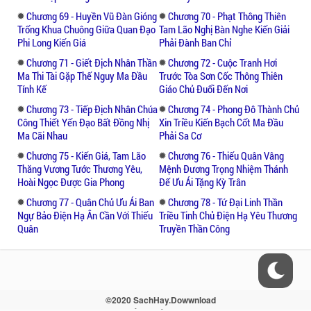
Chương 69 - Huyền Vũ Đàn Gióng
Chương 70 - Phạt Thông Thiên
Trống Khua Chuông Giữa Quan Đạo
Tam Lão Nghị Bàn Nghe Kiến Giải
Phi Long Kiến Giá
Phải Đành Ban Chỉ
Chương 71 - Giết Địch Nhân Thần
Chương 72 - Cuộc Tranh Hơi
Ma Thi Tài Gặp Thế Nguy Ma Đầu
Trước Tòa Sơn Cốc Thông Thiên
Tính Kế
Giáo Chủ Đuổi Đến Nơi
Chương 73 - Tiếp Địch Nhân Chúa
Chương 74 - Phong Đô Thành Chủ
Công Thiết Yến Đạo Bất Đồng Nhị
Xin Triều Kiến Bạch Cốt Ma Đầu
Ma Cãi Nhau
Phải Sa Cơ
Chương 75 - Kiến Giá, Tam Lão
Chương 76 - Thiếu Quân Vâng
Thăng Vương Tước Thương Yêu,
Mệnh Đương Trọng Nhiệm Thánh
Hoài Ngọc Được Gia Phong
Đế Ưu Ái Tặng Kỳ Trân
Chương 77 - Quân Chủ Ưu Ái Ban
Chương 78 - Tứ Đại Linh Thần
Ngự Bảo Điện Hạ Ân Cần Với Thiếu
Triều Tinh Chủ Điện Hạ Yêu Thương
Quân
Truyền Thần Công
©2020 SachHay.Dowwnload