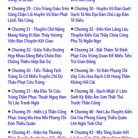
Chương 29 - Cửu Trùng Giáo Trên
Chương 30 - Huyền Vũ Đàn Quét
Sông Chặn Lối Huyền Vũ Đàn Phát
Sạch Tà Ma Đại Đàn Chủ Lập Đàn
Lệnh Tấn Công
Tế Điếu
Chương 31 - Thuyền Chở Nặng
Chương 32 - Đến Kim Lăng Lâu
Mang Hàng Đi Bán Thủy Hương
Thuyền Kiến Giá Thấy Chúa Công
Viện Bàn Chuyện Kết Giao
Phụ Tử Ngẩn Ngơ
Chương 33 - Giữa Triều Đường
Chương 34 - Bắt Thám Tử Định
Họp Nhau Dâng Biểu Chữa Độc
Phạt Cửu Trùng Quan Đế Miếu Tiễu
Chứng Thiếu Hiệp Bái Sư
Trừ Gian Đảng
Chương 35 - Tiếc Thắng Tích
Chương 36 - Tứ Đàn Phụng Chỉ
Trùng Tu Cổ Miếu Truyền Chỉ Dụ
Vây Cửu Hoa Bạch Cốt Hung Thần
Thảo Phạt Cửu Trùng
Không Hối Cãi
Chương 37 - Ma Đầu Tử Cửu
Chương 38 - Bạch Nhật U Lâm
Trùng Thần Phục Thoát Nguy Nan
Sinh Kỳ Biến Âm Sơn Thất Thủ
Tứ Lão Tranh Ngôi
Trước Thần Công
Chương 39 - Hiển Lộ Thần Công
Chương 40 - Nơi Lâu Thuyền Kiến
Phục Song Ma Hoa Nhi Phụng Chỉ
Giá Gia Phong Giang Thiếu Quân
Đón Thiếu Quân
Lên Ngôi Tinh Chủ
Chương 41 - Điện Hạ Thương
Chương 42 - Nhị Tổng Quản Hết