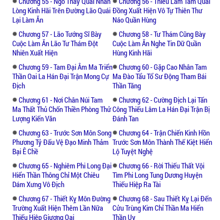
Chương 55 - Ngó Thấy Quái Nhân
Chương 56 - Thiếu Lâm Tam Quái
Lòng Kinh Hãi Trên Đường Lão Quái
Đồng Xuất Hiện Vô Tự Thiên Thư
Lại Làm Ăn
Náo Quần Hùng
Chương 57 - Lão Tướng Sĩ Bày
Chương 58 - Tư Thám Cũng Bày
Cuộc Làm Ăn Lão Tư Thám Đột
Cuộc Làm Ăn Nghe Tin Dữ Quần
Nhiên Xuất Hiện
Hùng Kinh Hãi
Chương 59 - Tam Đại Âm Ma Triển
Chương 60 - Gặp Cao Nhân Tam
Thần Oai La Hán Đại Trận Mong Cự
Ma Đào Tẩu Tổ Sư Động Tham Bái
Địch
Thần Tăng
Chương 61 - Nơi Chân Núi Tam
Chương 62 - Cường Địch Lại Tấn
Ma Thất Thủ Chốn Thiền Phòng Thử
Công Thiếu Lâm La Hán Đại Trận Bị
Lượng Kiến Văn
Đánh Tan
Chương 63 - Trước Sơn Môn Song
Chương 64 - Trận Chiến Kinh Hồn
Phương Tỷ Đấu Vệ Đạo Minh Thảm
Trước Sơn Môn Thành Thế Kiệt Hiển
Bại Ê Chề
Lộ Tuyệt Nghệ
Chương 65 - Nghiêm Phi Long Đại
Chương 66 - Rời Thiếu Thất Vội
Hiển Thần Thông Chỉ Một Chiêu
Tìm Phi Long Tung Dương Huyện
Dám Xưng Vô Địch
Thiếu Hiệp Ra Tài
Chương 67 - Thiết Kỵ Môn Đường
Chương 68 - Sau Thiết Kỵ Lại Đến
Trường Xuất Hiện Thêm Lần Nữa
Cửu Trùng Kim Chỉ Thần Ma Hiển
Thiếu Hiệp Giương Oai
Thần Uy