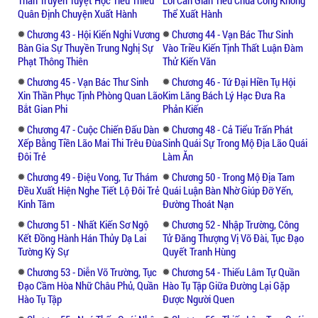
Thân Truyền Tuyệt Học Tiểu Thiếu
Lời Can Gián Tiểu Chúa Công Không
Quân Định Chuyện Xuất Hành
Thể Xuất Hành
Chương 43 - Hội Kiến Nghi Vương
Chương 44 - Vạn Bác Thư Sinh
Bàn Gia Sự Thuyền Trung Nghị Sự
Vào Triều Kiến Tịnh Thất Luận Đàm
Phạt Thông Thiên
Thử Kiến Văn
Chương 45 - Vạn Bác Thư Sinh
Chương 46 - Tứ Đại Hiền Tụ Hội
Xin Thần Phục Tịnh Phòng Quan Lão
Kim Lăng Bách Lý Hạc Đưa Ra
Bắt Gian Phi
Phản Kiến
Chương 47 - Cuộc Chiến Đấu Dàn
Chương 48 - Cả Tiểu Trấn Phát
Xếp Bằng Tiền Lão Mai Thi Trêu Đùa
Sinh Quái Sự Trong Mộ Địa Lão Quái
Đôi Trẻ
Làm Ăn
Chương 49 - Điệu Vong, Tư Thám
Chương 50 - Trong Mộ Địa Tam
Đều Xuất Hiện Nghe Tiết Lộ Đôi Trẻ
Quái Luận Bàn Nhờ Giúp Đỡ Yến,
Kinh Tâm
Đường Thoát Nạn
Chương 51 - Nhất Kiến Sơ Ngộ
Chương 52 - Nhập Trường, Công
Kết Đồng Hành Hán Thủy Dạ Lai
Tử Đăng Thượng Vị Võ Đài, Tục Đạo
Tường Kỳ Sự
Quyết Tranh Hùng
Chương 53 - Diễn Võ Trường, Tục
Chương 54 - Thiếu Lâm Tự Quần
Đạo Cầm Hòa Nhữ Châu Phủ, Quần
Hào Tụ Tập Giữa Đường Lại Gặp
Hào Tụ Tập
Được Người Quen