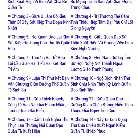
Kinh Xuất Hiện Vì Bảo Vật Chia Rẽ
Bỏ Mạng Tranh Bảo Vật Chấn Động
Quần Tà
Trung Châu
Chương 3 - Giữa U Lâm Cỗ Kiệu
Chương 4 - Trị Thương Thế Cảm
Thần Bí Gây Sát Kiếp Thủ Đoạn Kinh
Tình Thiếu Hiệp Tầm Đại Phu Chỉ Lối
Nhân
Giang Nguyên
Chương 5 - Nơi Quan Đạo Lại Khai
Chương 6 - Giữa Quan Đạo Sứ
Sát Kiếp Đại Cung Chủ Tha Tội Quần
Thần Xuất Hiện Vũ Hương Viện Diện
Hào
Kiến Nghi Vương
Chương 7 - Thương Hài Tử Hứa
Chương 8 - Đến Nam Dương Tầm
Lời Cầu Giáo Hai Tiểu Hài Kết Bạn
Sư Học Nghệ Nơi Thành Ngoại
Tri Âm
Lưỡng Giáo Tranh Phong
Chương 9 - Luận Thi Phú Kết Bạn
Chương 10 - Ngộ Địch Nhân Thư
Văn Chương Giữa Đường Phố Quần
Sinh Chịu Nhịn Thấy Kỳ Lệnh Quần
Tà Sinh Sự
Đạo Kinh Tâm
Chương 11 - Cứu Thích Khách,
Chương 12 - Giữa Quan Đạo
Công Tử Van Nài Giải Phạm Nhân,
Cường Khấu Chặn Đường Hiển Thần
Tướng Quân Bái Kiến
Thông Giải Nguy Tiêu Cục
Chương 13 - Cảm Tình Nghĩa Thu
Chương 14 - Nảy Tà Tâm Động
Phục Lan Thương Nơi Quan Đạo
Thủ Quá Chiêu Xuất Ngân Kiếm
Quần Tà Xuất Hiện
Quần Tà Khiếp Phục