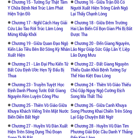
Chương 15 - Tường Sự Thật Tầm
Chương 16 - Giữa Trận Đồ Có
Y Chữa Bệnh Nơi Trúc Lâm Phát
Người Xuất Hiện Trông Cảnh Ngộ
Hiện Trận Đồ
Lại Thấy Chạnh Lòng
Chương 17 - Nghĩ Cách Hay Giải
Chương 18 - Giữa Đêm Trường
Cứu Lão Tào Rời Trúc Lâm Lòng
Hai Lần Biến Cố Bọn Gian Phi Bị Bắt
Mừng Khấp Khởi
Được Tha
Chương 19 - Giữa Quan Đạo Ngộ
Chương 20 - Đến Giang Nguyên,
Kiến Lão Tiều Bên Bờ Sông Kỳ Nhân
Lão Ngư Giúp Sức Gặp Lãn Y, Liệp
Xuất Hiện
Lão Dụng Mưu
Chương 21 - Lãn Đại Phu Kiến Tử
Chương 22 - Đất Giang Nguyên
Bất Cứu Định Ước Hẹn Tỷ Đấu Bị
Thiếu Quân Khỏi Bệnh Tường Sự
Thua
Thể Hào Kiệt Đau Lòng
Chương 23 - Truyền Tuyệt Học
Chương 24 - Thiên Vô Giáo Thiếu
Định Danh Phong Tước Đất Giang
Chủ Gặp Nguy Ngộ Cường Địch
Nguyên Rèn Luyện Công Phu
Song Ma Thất Thủ
Chương 25 - Thiên Vô Giáo Giữa
Chương 26 - Giữa Canh Khuya
Khuya Khách Viếng Trên Mặt Nước
Song Phương Khai Chiến Trên Sông
Biến Diễn Bất Ngờ
Lại Gặp Chuyện Bất Ngờ
Chương 27 - Huyền Vũ Đàn Xuất
Chương 28 - Huyền Vũ Đàn Tìm
Hiện Trên Sông Dụng Thủ Đoạn
Phương Giải Độc Cầu Danh Y Thẳng
Song Tà Bị Bắt
Đến Kim Lăng