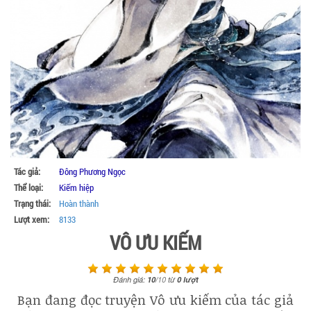
Tác giả:
Đông Phương Ngọc
Thể loại:
Kiếm hiệp
Trạng thái:
Hoàn thành
Lượt xem:
8133
VÔ ƯU KIẾM
Đánh giá:
10
/
10
từ
0
lượt
Bạn đang đọc truyện Vô ưu kiếm của tác giả