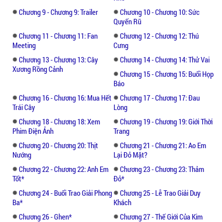
Đồng thời, cô cũng không còn tiền tài để
Chương 9 - Chương 9: Trailer
Chương 10 - Chương 10: Sức
giúp đỡ Tô Duệ. Vì nâng đỡ Tô Duệ, cô đành
Quyến Rũ
phải đóng những bộ phim thảm hại, nhường
Chương 11 - Chương 11: Fan
Chương 12 - Chương 12: Thú
lại ánh hào quang cho người mình yêu.
Meeting
Cưng
Chương 13 - Chương 13: Cây
Chương 14 - Chương 14: Thử Vai
Khi Tô Duệ trở thành siêu sao, cô lại trở
Xương Rồng Cảnh
Chương 15 - Chương 15: Buổi Họp
thành diễn viên hạng ba.
Báo
Chương 16 - Chương 16: Mua Hết
Chương 17 - Chương 17: Đau
Tuy Phùng Vân Hi cảm thấy rất buồn nhưng
Trái Cây
Lòng
đồng thời cũng cảm thấy vui thay cho Tô
Chương 18 - Chương 18: Xem
Chương 19 - Chương 19: Giới Thời
Duệ. Ai mà ngờ được, Tô Duệ là một tên cặn
Phim Điện Ảnh
Trang
bã. Khi anh ta thành danh thì trực tiếp bám
Chương 20 - Chương 20: Thịt
Chương 21 - Chương 21: Ao Em
lấy một cô tiểu thư nhà giàu. Đã vậy, anh ta
Nướng
Lại Đỏ Mặt?
còn đặt điều bịa đặt về cô trước mặt giới
Chương 22 - Chương 22: Anh Em
Chương 23 - Chương 23: Thảm
truyền thông. Cô tiểu thư nhà giàu kia đang
Tốt*
Đỏ*
đắm chìm trong tình yêu nên suốt ngày
Chương 24 - Buổi Trao Giải Phong
Chương 25 - Lễ Trao Giải Duy
nhắm vào cô. Thậm chí, cô ta còn có ý định
Ba*
Khách
giết cô.
Chương 26 - Ghen*
Chương 27 - Thế Giới Của Kim