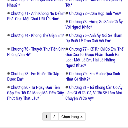
Nhau?!*
Tốt*
Chương 71 - Anh Không Nỡ Để Em
Chương 72 - Cơm Hộp Tình Yêu*
Phải Chịu Một Chút Uất Ức Nào*
Chương 73 - Đừng So Sánh Cô Ấy
Với Người Khác*
Chương 74 - Không Thể Giận Em*
Chương 75 - Anh Ấy Nói Sẽ Tham
Dự Buổi Lễ Trao Giải Với Em*
Chương 76 - Thuyết Thư Tiên Sinh
Chương 77 - Kể Từ Khi Có Em, Thế
Phùng Vân Hi*
Giới Của Tôi Được Phân Thành Hai
Loại: Một Là Em, Hai Là Những
Người Khác*
Chương 78 - Em Khiến Tôi Gặp
Chương 79 - Em Muốn Quà Sinh
Được Em*
Nhật Gì Nhất?*
Chương 80 - Từ Ngày Đầu Tiên
Chương 81 - Tôi Không Cần Cô Ấy
Gặp Em, Tôi Đã Mong Mỏi Đến Giây
Làm Gì Vì Tôi Cả, Vì Tôi Sẽ Làm Mọi
Phút Này Thật Lâu*
Chuyện Vì Cô Ấy*
1
2
Chọn trang