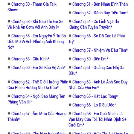
chuyện như vậy. Nếu như…
Chương 50 - Tham Gia Talk
Chương 51 - Bên Nhau Bình Thản
Show*
Chương 52 - Đánh Bay Tiểu Tam*
Tất cả chỉ là “nếu như” mà thôi.
Chương 53 - Khi Nào Thì Em Sẽ
Chương 54 - Có Linh Vật Thì
Về Nhà Ăn Cơm Với Anh Đây?*
Không Cần Tuyên Truyền*
Đến lúc này, Phùng Vân Hi mới cảm thấy
Chương 55 - Em Nguyện Ý Từ Bỏ
Chương 56 - Sợ Độ Cao Là Phải
người mà cô có thể tin cậy được chỉ có Thẩm
Ước Mơ Vì Anh Nhưng Anh Không
Trị*
Tử Mặc.
Nỡ*
Chương 57 - Nhiệm Vụ Đầu Tiên*
Tuy rằng anh rất ít nói lại lạnh lùng nhưng
Chương 58 - Cầu Kính*
Chương 59 - Bên Em*
anh đối xử với cô rất tốt. Chỉ cần là thứ cô
Chương 60 - Em Sẽ Bảo Vệ Anh*
Chương 61 - Quảng Cáo Nhị Oa
muốn thì anh đều cho cô.
Đầu*
Chương 62 - Thế Giới Hường Phấn
Chương 63 - Anh Là Ánh Sao Duy
Nếu có kiếp sau, cô nhất định sẽ ngoan
Của Phiêu Hương Nhị Oa Đầu*
Nhất Của Đời Em*
ngoãn ở bên cạnh Thẩm Tử Mặc, tuyệt đối
Chương 64 - Ngôi Sao Mang Tên
Chương 65 - Hát Lạc Tông*
sẽ không rời khỏi anh.
Phùng Vân Hi*
Chương 66 - Lọ Điều Ước*
Chương 67 - Âm Mưu Của Hoàng
Chương 68 - Em Quả Nhiên Là
Đây là ý nghĩ cuối cùng khi Phùng Vân Hi
Thành*
Vận May Của Tôi, Tôi Nhất Định Sẽ
chạm đất.
Cưới Em*
Chương 69 - Chu Hạo Hiên Đánh
Chương 70 - Hứa Chu Là Quản Lý