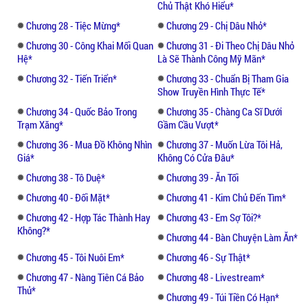
Chủ Thật Khó Hiểu*
Vào thời điểm đó, Thẩm Tử Mặc là người đã
Chương 28 - Tiệc Mừng*
Chương 29 - Chị Dâu Nhỏ*
chìa tay ra giúp đỡ cô. Không những vậy,
anh còn giao cho cô vai nữ chính trong một
Chương 30 - Công Khai Mối Quan
Chương 31 - Đi Theo Chị Dâu Nhỏ
Hệ*
Là Sẽ Thành Công Mỹ Mãn*
bộ phim mà anh đầu tư.
Chương 32 - Tiến Triển*
Chương 33 - Chuẩn Bị Tham Gia
Show Truyền Hình Thực Tế*
Phùng Vân Hi rất biết ơn anh. Đáng tiếc là,
không đợi cô nói lời cảm ơn anh thì cô đã
Chương 34 - Quốc Bảo Trong
Chương 35 - Chàng Ca Sĩ Dưới
Trạm Xăng*
Gầm Cầu Vượt*
ngã từ cáp treo xuống, thịt nát xương tan.
Chương 36 - Mua Đồ Không Nhìn
Chương 37 - Muốn Lừa Tôi Hả,
Giá*
Không Có Cửa Đâu*
Cáp treo bị đứt – chắc chắn là Tô Duệ sai
người làm.
Chương 38 - Tô Duệ*
Chương 39 - Ăn Tối
Chương 40 - Đối Mặt*
Chương 41 - Kim Chủ Đến Tìm*
Khoảnh khắc rơi khỏi cáp treo, Phùng Vân
Chương 42 - Hợp Tác Thành Hay
Chương 43 - Em Sợ Tôi?*
Hi chỉ thầm nghĩ, nếu như cô không cuồng
Không?*
Chương 44 - Bàn Chuyện Làm Ăn*
dại theo đuổi tình yêu phù phiếm thì có lẽ
Chương 45 - Tôi Nuôi Em*
Chương 46 - Sự Thật*
bản thân đã không phải chết thê thảm như
thế này. Nếu như cô chịu ở lại bên cạnh
Chương 47 - Nàng Tiên Cá Bảo
Chương 48 - Livestream*
Thủ*
Thẩm Tử Mặc thì đâu có xảy ra nhiều
Chương 49 - Túi Tiền Có Hạn*