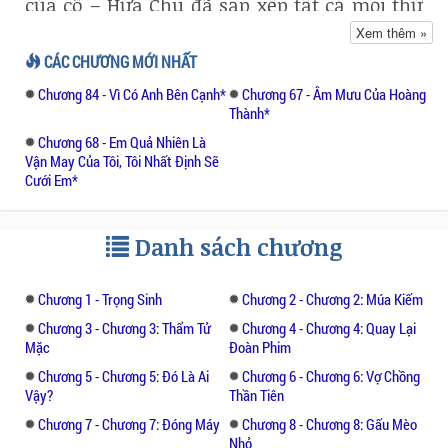
của cô – Hứa Chu đã sắp xếp tất cả mọi thứ
cho cô. Đầu tiên là giành được danh hiệu
Xem thêm »
Thiên hậu. Sau đó thì mở một công ty riêng.
CÁC CHƯƠNG MỚI NHẤT
Cuối cùng là tiến công ra nước ngoài.
Chương 84 - Vì Có Anh Bên Cạnh*
Chương 67 - Âm Mưu Của Hoàng
Thành*
Đây vốn là hướng đi của Phùng Vân Hi cô.
Chương 68 - Em Quả Nhiên Là
Cho đến khi cô gặp Tô Duệ trong một lần
Vận May Của Tôi, Tôi Nhất Định Sẽ
quay phim, cô liền bỏ rơi kim chủ nhà mình.
Cưới Em*
Lúc đó, cô đã ngây thơ nghĩ rằng, chỉ cần cô
Danh sách chương
lui về phía sau trợ giúp cho Tô Duệ nổi tiếng
trong giới nghệ sĩ là tốt rồi. Mặc kệ là đạt
được vị trí gì thì chỉ cần hai người họ vẫn ở
Chương 1 - Trọng Sinh
Chương 2 - Chương 2: Múa Kiếm
cùng nhau là tốt nhất rồi.
Chương 3 - Chương 3: Thẩm Tử
Chương 4 - Chương 4: Quay Lại
Mặc
Đoàn Phim
Chỉ là, hiện thực tàn khốc.
Chương 5 - Chương 5: Đó Là Ai
Chương 6 - Chương 6: Vợ Chồng
Vậy?
Thần Tiên
Không có Thẩm Tử Mặc chống lưng, địa vị
Chương 7 - Chương 7: Đóng Máy
Chương 8 - Chương 8: Gấu Mèo
của Phùng Vân Hi giảm xuống rất nhiều.
Nhỏ