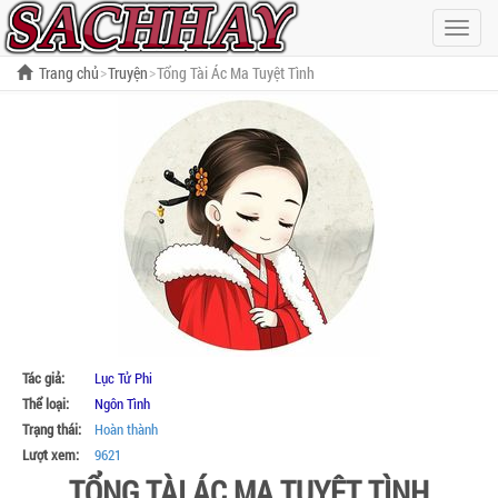
Hiện
menu
Trang chủ
Truyện
Tổng Tài Ác Ma Tuyệt Tình
Tác giả:
Lục Tử Phi
Thể loại:
Ngôn Tình
Trạng thái:
Hoàn thành
Lượt xem:
9621
TỔNG TÀI ÁC MA TUYỆT TÌNH