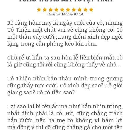
Đánh giá:
10
/
10
từ
0
lượt
Rõ ràng hôm nay là ngày cưới của cô, nhưng
Tô Thiện một chút vui vẻ cũng không có. Cô
một thân váy cưới ,trang điểm xinh đẹp ngồi
lặng trong căn phòng kéo kín rèm.
Chú rể ư, hắn ta sau hôn lễ liền biến mất, rõ
là giờ cũng tối rồi cũng không thấy về nhà .
Tô Thiện nhìn bản thân mình trong gương
cũng thấy nực cười. Cô xinh đẹp sao? Cô giỏi
giang sao? Cô có tiền sao?
Tại sao lại bị tên ác ma như hắn nhìn trúng,
nhất định phải là cô. Hừ, cũng chẳng trách
hắn được, nếu ba mẹ cô không vì hám lợi
mà đồng ý thì cô cũng chẳng gả cho một tên