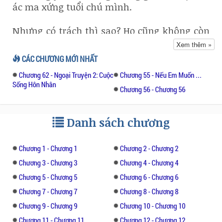
ác ma xứng tuổi chú mình.
Nhưng có trách thì sao? Họ cũng không còn
nữa. Nghĩ tới đây Tô Thiện trượt dài người
Xem thêm »
xuống đất, trên gương mặt vô hồn không
CÁC CHƯƠNG MỚI NHẤT
một biểu cảm.
Chương 62 - Ngoại Truyện 2: Cuộc
Chương 55 - Nếu Em Muốn ...
Sống Hôn Nhân
Họ mất rồi, ngay trong ngày cưới của cô, bọn
Chương 56 - Chương 56
họ bị bắt cóc rồi bị bắn chết, thể xác bị cắt
từng khúc, thả xuống biển... bị cá rĩa không
Danh sách chương
ra hình dạng gì cả
Haha... không thể... không... Tô Thiện ôm
Chương 1 - Chương 1
Chương 2 - Chương 2
đầu la hét, ánh mắt cô đỏ hoe, nước mắt bất
Chương 3 - Chương 3
Chương 4 - Chương 4
lực cũng rơi xuống. Cô cuộn người mình, tay
Chương 5 - Chương 5
Chương 6 - Chương 6
run rẩy ôm lấy đôi chân.
Chương 7 - Chương 7
Chương 8 - Chương 8
Chương 9 - Chương 9
Chương 10 - Chương 10
Tại sao lại như vậy... hức hức... Cô vùi đầu
vào hai chân mà khóc bất lực, tiếng khóc
Chương 11 - Chương 11
Chương 12 - Chương 12