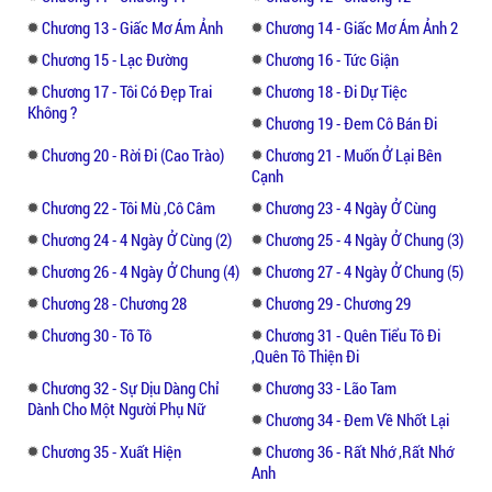
không hề kiềm nén. Nhưng trong căn biệt
Chương 13 - Giấc Mơ Ám Ảnh
Chương 14 - Giấc Mơ Ám Ảnh 2
thự này, ngoài cô ra chỉ có mình cô, chỉ
Chương 15 - Lạc Đường
Chương 16 - Tức Giận
mình cô nghe được tiếng khóc ấm ức của
Chương 17 - Tôi Có Đẹp Trai
Chương 18 - Đi Dự Tiệc
mình, chỉ mình cô…
Không ?
Chương 19 - Đem Cô Bán Đi
Tô Thiện loạng choạng đứng dậy, ba mẹ cô
Chương 20 - Rời Đi (Cao Trào)
Chương 21 - Muốn Ở Lại Bên
Cạnh
mất rồi, cô lại gả cho tên ác ma, hoàn toàn
không có tình yêu. Cô cuối cùng sống vì cái
Chương 22 - Tôi Mù ,cô Câm
Chương 23 - 4 Ngày Ở Cùng
gì, tồn tại vì cái gì. Nghĩ đến đây, Tô Thiện
Chương 24 - 4 Ngày Ở Cùng (2)
Chương 25 - 4 Ngày Ở Chung (3)
như mất hồn, cô lục tìm con dao cắt giấy
Chương 26 - 4 Ngày Ở Chung (4)
Chương 27 - 4 Ngày Ở Chung (5)
sớm đã chuẩn bị trong vali của mình.
Chương 28 - Chương 28
Chương 29 - Chương 29
Chương 30 - Tô Tô
Chương 31 - Quên Tiểu Tô Đi
Cuộc sống của cô sẽ như thế nào khi phải
,quên Tô Thiện Đi
sống chung với một vị Tổng Tài Ác Ma Tuyệt
Chương 32 - Sự Dịu Dàng Chỉ
Chương 33 - Lão Tam
Tình? Hãy đón đọc câu chuyện ngôn tình lôi
Dành Cho Một Người Phụ Nữ
cuốn giữa họ nhé!
Chương 34 - Đem Về Nhốt Lại
Chương 35 - Xuất Hiện
Chương 36 - Rất Nhớ ,rất Nhớ
Anh