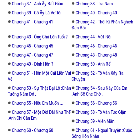
Chương 37 - Anh Ấy Rất Giàu
Chương 38 - Tra Nam
Chương 39 - Cô Ấy Là Vợ Tôi
Chương 40 - Chương 40
Chương 41 - Chương 41
Chương 42 - Thời Kì Phản Nghịch
Đến Rồi
Chương 43 - Ông Chú Lớn Tuổi ?
Chương 44 - Vứt Rồi
Chương 45 - Chương 45
Chương 46 - Chương 46
Chương 47 - Chương 47
Chương 48 - Chương 48
Chương 49 - Đính Hôn ?
Chương 50 - Anh Rể
Chương 51 - Hôn Một Cái Liền Vui
Chương 52 - Tô Văn Xảy Ra
Vẻ
Chuyện
Chương 53 - Sự Thật Bại Lộ :chân
Chương 54 - Sau Này Của Em
Tướng Năm Đó .
,anh Sẽ Che Chở .
Chương 55 - Nếu Em Muốn ...
Chương 56 - Chương 56
Chương 57 - Một Đời Dài Như Thế
Chương 58 - Tô Văn Tức Giận
,anh Chỉ Cần Em
Chương 59 - Viên Mãn
Chương 60 - Chương 60
Chương 61 - Ngoại Truyện :cuộc
Sống Hôn Nhân