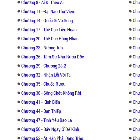
Khi đã là vợ chồng, thì nàng và hắn cũng vẫ
Chương 8 - Ai Đi Theo Ai
Chư
Chương 11 - Đại Náo Thư Viện.
Chư
Hắn muốn lật đổ nàng, nàng muốn giày xéo
Chương 14 - Quốc Sĩ Vô Song
Chư
người gia thế bất minh che giấu tài tình.
Chương 17 - Thế Cục Liên Hoàn
Chư
Chương 20 - Thế Cục Hồng Nhan
Chư
Hoàng quyền vừa thay, mọi thứ chỉ mới bắt
ra một giai thoại lưu truyền muôn đời.
Chương 23 - Nương Tựa
Chư
Chương 26 - Tâm Sự Như Rượu Độc
Chư
Chương 29 - Chương 28.2
Chư
Chương 32 - Nhận Lỗi Với Ta
Chư
Chương 35 - Chuốc Rượu
Chư
Chương 38 - Sống Chết Không Rời
Chư
Chương 41 - Kinh Biến
Chư
Chương 44 - Ban Thiếp
Chư
Chương 47 - Tình Yêu Bao La
Chư
Chương 50 - Bảy Ngày Ở Đế Kinh
Chư
Chương 53 - Ắt Hẳn Phải Dâng Trào
Chư