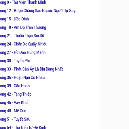
n không thể hòa thuận.
ơng 9 - Thư Viện Thanh Minh
ơng 12 - Rượu Chẳng Sau Người, Người Tự Say.
 lên hắn. Kẻ gian ngoan hiểm độc,
ơng 15 - Ước Định
ơng 18 - Ám Độ Trần Thương
ơng 21 - Thuần Thục Sói Dữ
 đầu giữa hắn và nàng mà thôi. Mở
ơng 24 - Chặn Xe Quấy Nhiễu
ơng 27 - Hồ Đào Hung Mãnh
ơng 30 - Tuyển Phi
ơng 33 - Phát Cắn Ấy Là Dịu Dàng Nhất
ơng 36 - Hoạn Nạn Có Nhau.
ơng 39 - Cầu Hoan
ơng 42 - Tặng Thiếp
ơng 45 - Vây Khốn
ơng 48 - Mê Cục
ơng 51 - Tuyết Sâu
ơng 54 - Thứ Đến Từ Đế Kinh