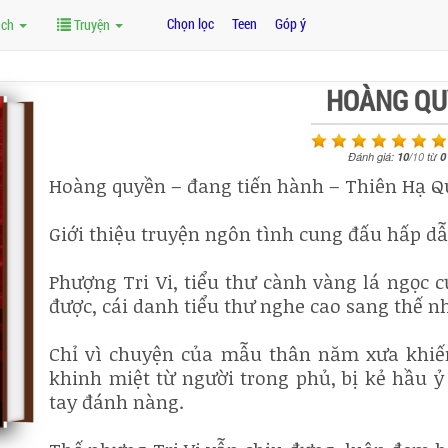
Chọn lọc
Teen
Góp ý
ách
Truyện
HOÀNG QU
Đánh giá:
10
/
10
từ
0
Hoàng quyền – đang tiến hành – Thiên Hạ 
Giới thiệu truyện ngôn tình cung đấu hấp d
Phượng Tri Vi, tiểu thư cành vàng lá ngọc 
được, cái danh tiểu thư nghe cao sang thế n
Chỉ vì chuyện của mẫu thân năm xưa khiến
khinh miệt từ người trong phủ, bị kẻ hầu ỷ
tay đánh nàng.