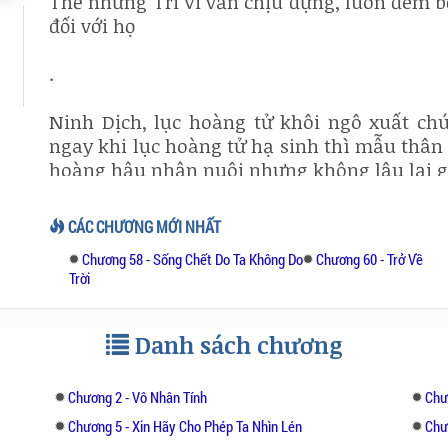
Thế nhưng Tri Vi vẫn chịu đựng, luôn đem b
đối với họ
.
Ninh Dịch, lục hoàng tử khôi ngô xuất chú
ngay khi lục hoàng tử hạ sinh thì mẫu thân
hoàng hậu nhận nuôi nhưng không lâu lại gia
Đặc biệt, ba tuổi mới chịu mở miệng nói, nh
CÁC CHƯƠNG MỚI NHẤT
đỉnh. Lên năm thì đánh bại thiên hạ đệ nhất c
Chương 58 - Sống Chết Do Ta Không Do
Chương 60 - Trở Về
Trời
Cả hai tính cách đều lạnh nhạt, ít nói ch
hòa cho người khác xem.
Danh sách chương
Thế nhưng quá khứ lại không hạnh phúc, c
vào những mưu quyền đoạt vị. Tranh giành,
Chương 2 - Vô Nhân Tính
Chươ
từ những đứa trẻ đơn thuần mà trở nên thâm
Chương 5 - Xin Hãy Cho Phép Ta Nhìn Lén
Chư