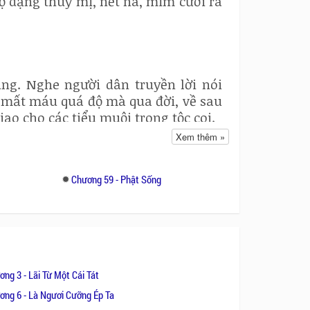
ộ dạng thùy mị, nết na, mỉm cười ra
ng. Nghe người dân truyền lời nói
 mất máu quá độ mà qua đời, về sau
o cho các tiểu muội trong tộc coi.
Xem thêm »
ưng mỗi lời đều khai thông tuệ tuyệt
ao thủ cờ. Được coi là thiên tài.
Chương 59 - Phật Sống
uyện và luôn khoác trên mình vẻ ôn
ùng khi lớn lên, bắt đầu dấn thân
 chém giết, hãm hại nhau khiến họ
ng 3 - Lãi Từ Một Cái Tát
 trầm, xấu xa.
ơng 6 - Là Ngươi Cưỡng Ép Ta