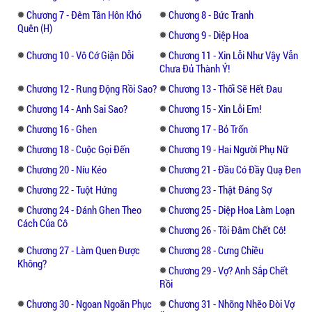
sao ?"_Bạch Hy Tranh một phen lôi chuyện
Chương 7 - Đêm Tân Hôn Khó
Chương 8 - Bức Tranh
của ba và mẹ mình ra nói .
Quên (H)
Chương 9 - Diệp Hoa
Chương 10 - Vô Cớ Giận Dỗi
Chương 11 - Xin Lỗi Như Vậy Vẫn
Ôi , đứa con gái này muốn mình tức chết
Chưa Đủ Thành Ý!
sao :"Dù hôm nay con có nói gì đi chăng nữa
Chương 12 - Rung Động Rồi Sao?
Chương 13 - Thổi Sẽ Hết Đau
cũng vậy thôi , ngày mai làm lễ đính hôn".
Chương 14 - Anh Sai Sao?
Chương 15 - Xin Lỗi Em!
Ông quay người bỏ lên phòng , để lại một
Chương 16 - Ghen
Chương 17 - Bỏ Trốn
mình cô , như muốn bóc hỏa ở đó . Nhìn
Chương 18 - Cuộc Gọi Đến
Chương 19 - Hai Người Phụ Nữ
theo ông , cô cười giảo hoạt:"Ba, con là ai
Chương 20 - Níu Kéo
Chương 21 - Đầu Có Đầy Quạ Đen
chứ ? Con đâu dễ ở đây ngoan ngõan mà lấy
Chương 22 - Tuột Hứng
Chương 23 - Thật Đáng Sợ
chồng".
Chương 24 - Đánh Ghen Theo
Chương 25 - Diệp Hoa Làm Loạn
Cách Của Cô
Tiếp sau lời nói là một nụ cười vô cùng vô
Chương 26 - Tôi Đâm Chết Cô!
cùng xảo quyệt của cô .
Chương 27 - Làm Quen Được
Chương 28 - Cưng Chiều
Không?
Chương 29 - Vợ? Anh Sắp Chết
Rồi
Chương 30 - Ngoan Ngoãn Phục
Chương 31 - Nhõng Nhẽo Đòi Vợ