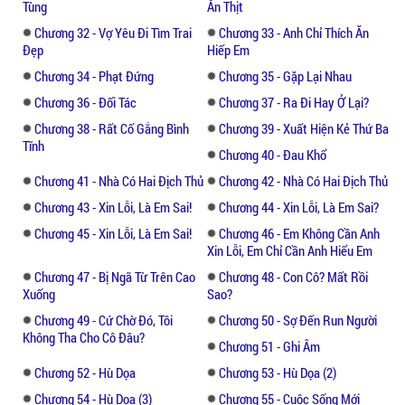
Tùng
Ăn Thịt
Chương 32 - Vợ Yêu Đi Tìm Trai
Chương 33 - Anh Chỉ Thích Ăn
Đẹp
Hiếp Em
Chương 34 - Phạt Đứng
Chương 35 - Gặp Lại Nhau
Chương 36 - Đối Tác
Chương 37 - Ra Đi Hay Ở Lại?
Chương 38 - Rất Cố Gắng Bình
Chương 39 - Xuất Hiện Kẻ Thứ Ba
Tĩnh
Chương 40 - Đau Khổ
Chương 41 - Nhà Có Hai Địch Thủ
Chương 42 - Nhà Có Hai Địch Thủ
Chương 43 - Xin Lỗi, Là Em Sai!
Chương 44 - Xin Lỗi, Là Em Sai?
Chương 45 - Xin Lỗi, Là Em Sai!
Chương 46 - Em Không Cần Anh
Xin Lỗi, Em Chỉ Cần Anh Hiểu Em
Chương 47 - Bị Ngã Từ Trên Cao
Chương 48 - Con Cô? Mất Rồi
Xuống
Sao?
Chương 49 - Cứ Chờ Đó, Tôi
Chương 50 - Sợ Đến Run Người
Không Tha Cho Cô Đâu?
Chương 51 - Ghi Âm
Chương 52 - Hù Dọa
Chương 53 - Hù Dọa (2)
Chương 54 - Hù Dọa (3)
Chương 55 - Cuộc Sống Mới