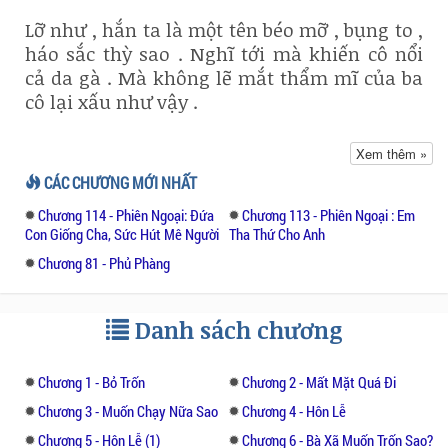
Lỡ như , hắn ta là một tên béo mỡ , bụng to ,
háo sắc thỳ sao . Nghĩ tới mà khiến cô nổi
cả da gà . Mà không lẽ mắt thẩm mĩ của ba
cô lại xấu như vậy .
"Ba , ba có bao giờ nghĩ đến cảm nhận của
Xem thêm »
con không?"_Cô tức giận .
CÁC CHƯƠNG MỚI NHẤT
Chương 114 - Phiên Ngoại: Đứa
Chương 113 - Phiên Ngoại : Em
"Bạch Hy Tranh , vì thương con nên ta mới
Con Giống Cha, Sức Hút Mê Người
Tha Thứ Cho Anh
muốn gả con cho một gia đình có tiền ,
Chương 81 - Phủ Phàng
muốn con sung sướng quản đời còn lại , con
còn muốn sao nữa?"_Bạch Nhất Chinh
không khỏi giận dữ mà quát cô con gái Bạch
Danh sách chương
Hy Tranh yêu quý của mình .
Chương 1 - Bỏ Trốn
Chương 2 - Mất Mặt Quá Đi
"Đó là nghĩ cho con sao ? Không phải lúc
xưa ba và mẹ cũng phản đối việc hôn sự của
Chương 3 - Muốn Chạy Nữa Sao
Chương 4 - Hôn Lễ
bản thân , rồi hai người tự tổ chức lễ cưới
Chương 5 - Hôn Lễ (1)
Chương 6 - Bà Xã Muốn Trốn Sao?