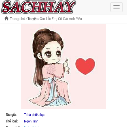
Hiện
menu
Trang chủ
Truyện
Xin Lỗi Em, Cô Gái Anh Yêu
Tác giả:
Tì bà phiêu bạc
Thể loại:
Ngôn Tình