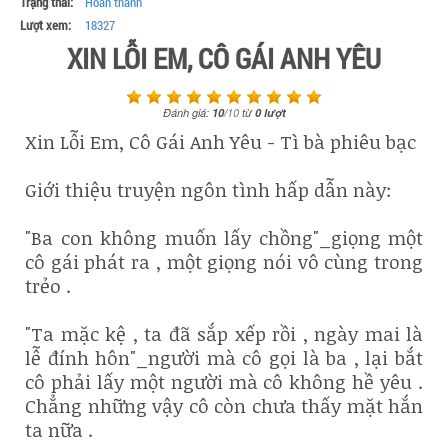
Trạng thái:
Hoàn thành
Lượt xem:
18327
XIN LỖI EM, CÔ GÁI ANH YÊU
Đánh giá:
10
/
10
từ
0
lượt
Xin Lỗi Em, Cô Gái Anh Yêu - Tì bà phiêu bạc
Giới thiệu truyện ngôn tình hấp dẫn này:
"Ba con không muốn lấy chồng"_giọng một
cô gái phát ra , một giọng nói vô cùng trong
trẻo .
"Ta mặc kệ , ta đã sắp xếp rồi , ngày mai là
lễ đính hôn"_người mà cô gọi là ba , lại bắt
cô phải lấy một người mà cô không hề yêu .
Chẳng những vậy cô còn chưa thấy mặt hắn
ta nữa .